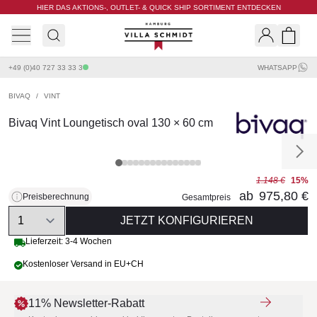
HIER DAS AKTIONS-, OUTLET- & QUICK SHIP SORTIMENT ENTDECKEN
Villa Schmidt
Search
Shopp
+49 (0)40 727 33 33 3
WHATSAPP
BIVAQ
/
VINT
Bivaq Vint Loungetisch oval 130 × 60 cm
1.148 €
15%
ab
975,80 €
Preisberechnung
Gesamtpreis
Quantity
JETZT KONFIGURIEREN
Lieferzeit: 3-4 Wochen
Kostenloser Versand in EU+CH
11% Newsletter-Rabatt