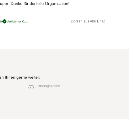
uper! Danke für die tolle Organisation!
ga
Doreen aus Abu Dhabi
Verifizierter Kauf
Verifizierter 
en Ihnen gerne weiter:
Öffnungszeiten