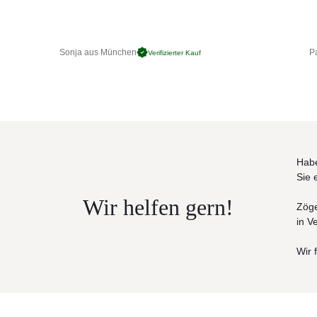
Maße (B × T × H)
• 232 × 105 × 76 cm
Sonja aus München
Pa
Verifizierter Kauf
Habe
Sie 
Wir helfen gern!
Zöge
in V
Wir 