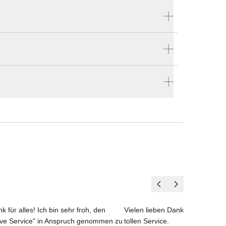
Produktnummer:
FA230
estellen
die
Hersteller:
iner
en vier Wänden.
B&B Italia
 und
n und
rie
k für alles! Ich bin sehr froh, den
Vielen lieben Dank für das net
ove Service" in Anspruch genommen zu
tollen Service.