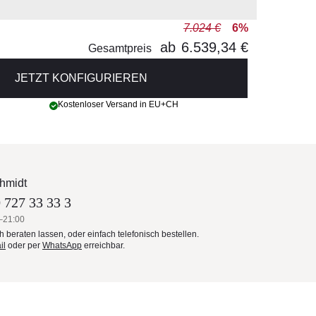
7.024 €
6%
ab
6.539,34 €
Gesamtpreis
JETZT KONFIGURIEREN
Kostenloser Versand in EU+CH
hmidt
 727 33 33 3
–21:00
ch beraten lassen, oder einfach telefonisch bestellen.
il
oder per
WhatsApp
erreichbar.