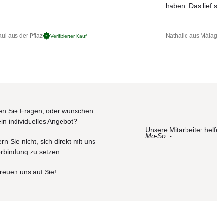
JETZT MUSTER BESTELLEN
haben. Das lief s
ul aus der Pflaz
Nathalie aus Mála
Verifizierter Kauf
n Sie Fragen, oder wünschen
ein individuelles Angebot?
Unsere Mitarbeiter helf
Mo-So: -
rn Sie nicht, sich direkt mit uns
erbindung zu setzen.
freuen uns auf Sie!