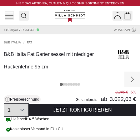
HIER DAS AKTIONS-, OUTLET- & QUICK SHIP SORTIMENT ENTDECKEN
Villa Schmidt
Search
Shopp
+49 (0)40 727 33 33 3
WHATSAPP
B&B ITALIA
/
FAT
B&B Italia Fat Gartensessel mit niedriger
Rückenlehne 95 cm
3.246 €
6%
ab
3.022,03 €
Preisberechnung
Gesamtpreis
Quantity
JETZT KONFIGURIEREN
Lieferzeit: 4-5 Wochen
Kostenloser Versand in EU+CH