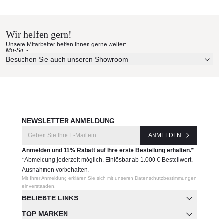
B&B Italia Materialmuster nach
Maße (B × T × H)
Hause bestellen
• 95 × 100 × 76 cm
Wir helfen gern!
Produktnummer:
Erleben Sie unsere Stoffe und Materialien ganz in Ruhe in
Unsere Mitarbeiter helfen Ihnen gerne weiter:
Ihren eigenen vier Wänden.
FA91B
Mo-So: -
Aktuelle Originalstoffe des Herstellers
Besuchen Sie auch unseren Showroom
Farbe, Struktur und Haptik authentisch erleben
Hersteller:
Persönliche Beratung bei Ihrer Konfiguration
B&B Italia
JETZT MUSTER BESTELLEN
NEWSLETTER ANMELDUNG
ANMELDEN
Anmelden und 11% Rabatt auf Ihre erste Bestellung erhalten.*
*Abmeldung jederzeit möglich. Einlösbar ab 1.000 € Bestellwert.
Ausnahmen vorbehalten.
Mit Ihrer Anmeldung erklären Sie sich mit unseren Datenschutzbestimmungen
einverstanden.
BELIEBTE LINKS
TOP MARKEN