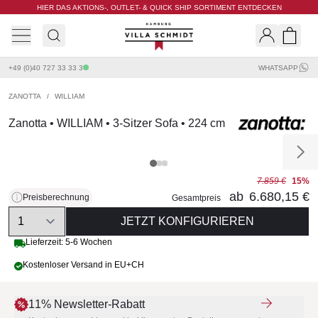
HIER DAS AKTIONS-, OUTLET- & QUICK SHIP SORTIMENT ENTDECKEN
Villa Schmidt
Search
Shopp
+49 (0)40 727 33 33 3
WHATSAPP
ZANOTTA
/
WILLIAM
Zanotta • WILLIAM • 3-Sitzer Sofa • 224 cm
7.859 €
15%
ab
6.680,15 €
Preisberechnung
Gesamtpreis
Quantity
JETZT KONFIGURIEREN
Lieferzeit: 5-6 Wochen
Kostenloser Versand in EU+CH
11% Newsletter-Rabatt