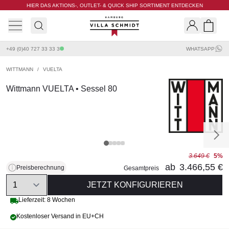
HIER DAS AKTIONS-, OUTLET- & QUICK SHIP SORTIMENT ENTDECKEN
Villa Schmidt
Search
Shopp
+49 (0)40 727 33 33 3
WHATSAPP
WITTMANN
/
VUELTA
Wittmann VUELTA • Sessel 80
3.649 €
5%
ab
3.466,55 €
Preisberechnung
Gesamtpreis
Quantity
JETZT KONFIGURIEREN
Lieferzeit: 8 Wochen
Kostenloser Versand in EU+CH