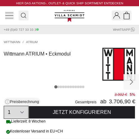
HIER DAS AKTIONS-, OUTLET- & QUICK SHIP SORTIMENT ENTDECKEN
Villa Schmidt
Search
Shopp
+49 (0)40 727 33 33 3
WHATSAPP
WITTMANN
/
ATRIUM
Wittmann ATRIUM • Eckmodul
3.902 €
5%
ab
3.706,90 €
Preisberechnung
Gesamtpreis
Quantity
JETZT KONFIGURIEREN
Lieferzeit: 8 Wochen
Kostenloser Versand in EU+CH