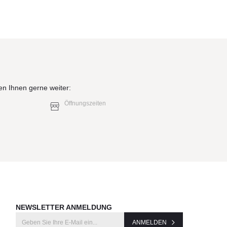
sind
bt“
en Ihnen gerne weiter:
nd
Öffnungszeiten
NEWSLETTER ANMELDUNG
ANMELDEN