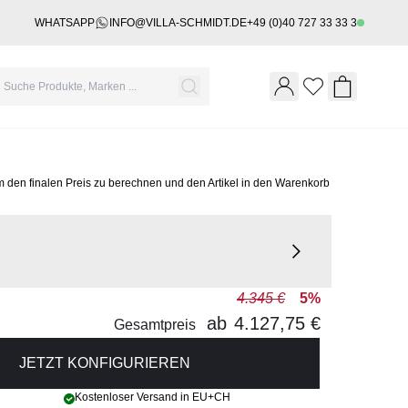
WHATSAPP
INFO@VILLA-SCHMIDT.DE
+49 (0)40 727 33 33 3
Wishlist
Shopping 
m den finalen Preis zu berechnen und den Artikel in den Warenkorb
4.345 €
5%
ab
4.127,75 €
Gesamtpreis
JETZT KONFIGURIEREN
Kostenloser Versand in EU+CH