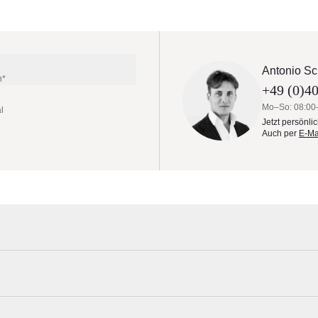
Antonio Sc
n*
+49 (0)40
Mo–So: 08:00
l
Jetzt persönli
Auch per
E-Ma