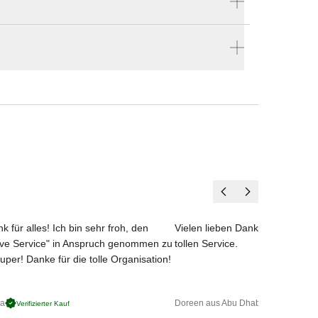
Hersteller:
Wittmann
 — es
stellen
ign
tail
en vier Wänden.
use
k für alles! Ich bin sehr froh, den
Vielen lieben Dank für das net
ove Service" in Anspruch genommen zu
tollen Service.
uper! Danke für die tolle Organisation!
ga
Doreen aus Abu Dhabi
Verifizierter Kauf
Verifizierter 