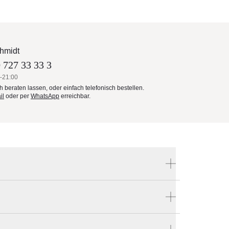
hmidt
 727 33 33 3
–21:00
ch beraten lassen, oder einfach telefonisch bestellen.
il
oder per
WhatsApp
erreichbar.
Produktnummer:
W-19512