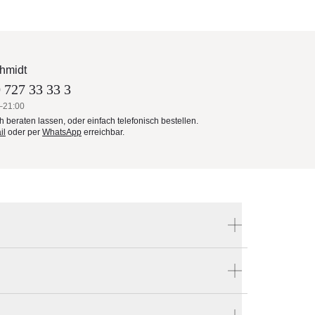
hmidt
 727 33 33 3
–21:00
ch beraten lassen, oder einfach telefonisch bestellen.
il
oder per
WhatsApp
erreichbar.
Produktnummer:
W-9030