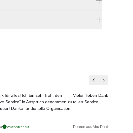
Hersteller:
Wittmann
stellen
en vier Wänden.
k für alles! Ich bin sehr froh, den
Vielen lieben Dank für das net
ove Service" in Anspruch genommen zu
tollen Service.
uper! Danke für die tolle Organisation!
ga
Doreen aus Abu Dhabi
Verifizierter Kauf
Verifizierter 