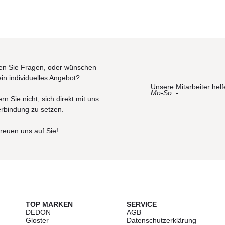
sbesondere bei Nachlieferungen - berechtigen nicht zur
urprodukt. Die Haut der Tiere kann bestimmte Merkmale wie
hnliches aufweisen. Diese Merkmale, so wie Farbabweichungen 
 Zeichen für die Naturbelassenheit der Häute. Im Gebrauch „le
sich die Oberflächenstruktur verändert. Diese Veränderungen si
l ein Reklamationsgrund dar.
Bitte beachten Sie, dass die
n Sie Fragen, oder wünschen
enen und von dem tatsächlichen Endprodukt abweichen können.
ein individuelles Angebot?
Unsere Mitarbeiter helf
Mo-So: -
rn Sie nicht, sich direkt mit uns
erbindung zu setzen.
freuen uns auf Sie!
TOP MARKEN
SERVICE
DEDON
AGB
Gloster
Datenschutzerklärung