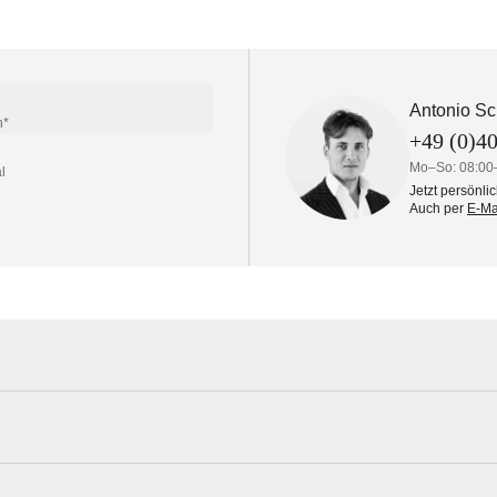
Antonio Sc
n*
+49 (0)40
Mo–So: 08:00
l
Jetzt persönli
Auch per
E-Ma