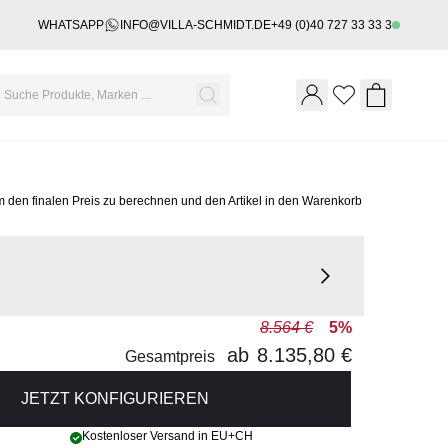
WHATSAPP
INFO@VILLA-SCHMIDT.DE
+49 (0)40 727 33 33 3
Wishlist
Shopping 
m den finalen Preis zu berechnen und den Artikel in den Warenkorb
8.564 €
5%
ab
8.135,80 €
Gesamtpreis
JETZT KONFIGURIEREN
Kostenloser Versand in EU+CH