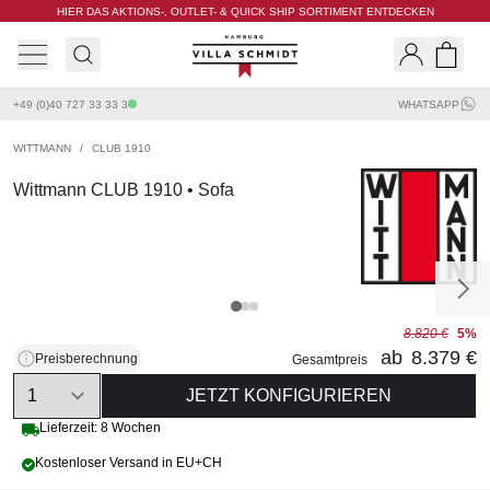
HIER DAS AKTIONS-, OUTLET- & QUICK SHIP SORTIMENT ENTDECKEN
Villa Schmidt
Search
Shopp
+49 (0)40 727 33 33 3
WHATSAPP
WITTMANN
/
CLUB 1910
Wittmann CLUB 1910 • Sofa
8.820 €
5%
ab
8.379 €
Preisberechnung
Gesamtpreis
Quantity
JETZT KONFIGURIEREN
Lieferzeit: 8 Wochen
Kostenloser Versand in EU+CH