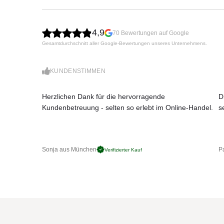
Inklusiv: MARKET PROFIL INKL. EI
OPTIONAL)
4,9
70 Bewertungen auf Google
Verfügbare Größen:
Quadratisch 200 cm, 245 cm,
Gesamtdurchschnitt aller Google-Bewertungen unseres Unternehmens.
Zur standardausstattung gehören: Sicherheitsstamm
Darf nicht über dem Tisch schließen.
KUNDENSTIMMEN
Herzlichen Dank für die hervorragende
D
Kundenbetreuung - selten so erlebt im Online-Handel.
s
Sonja aus München
Pa
Verifizierter Kauf