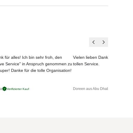
k für alles! Ich bin sehr froh, den
Vielen lieben Dank für das net
ove Service" in Anspruch genommen zu
tollen Service.
uper! Danke für die tolle Organisation!
ga
Doreen aus Abu Dhabi
Verifizierter Kauf
Verifizierter 