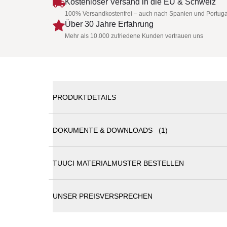
Kostenloser Versand in die EU & Schweiz
100% Versandkostenfrei – auch nach Spanien und Portuga
Über 30 Jahre Erfahrung
Mehr als 10.000 zufriedene Kunden vertrauen uns
PRODUKTDETAILS
TUUCI Ocean Master MAX Northstar Nautical Te
DOKUMENTE & DOWNLOADS (1)
Der Ocean Master MAX Northstar Nautical Teak verb
hochwertiges Teakholz trifft auf korrosionsbeständ
TUUCI MATERIALMUSTER BESTELLEN
Charakteristisch sind die polierten Ridge-Details
Tuuci Sonnenschirme Katalog
ermöglicht, ohne dass Möbel unter dem Schirm im
UNSER PREISVERSPRECHEN
Maritime Verstärkungen und Verbindungse
Gestell: Teakholz
Inklusiv: EINZELNE WINDHAUBE (PA