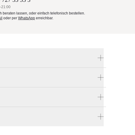
–21:00
ch beraten lassen, oder einfach telefonisch bestellen.
il
oder per
WhatsApp
erreichbar.
Produktnummer:
s,
NSTK6.5SQ
eßen
Hersteller:
Tuuci
len
en vier Wänden.