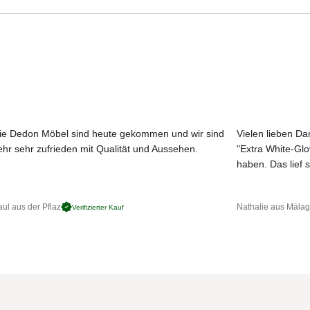
Aktuelle Originalstoffe des Herstellers
NFASSUNG (PASSENDER STANDARD, KONTRASTIERENDE
Farbe, Struktur und Haptik authentisch erleben
Persönliche Beratung bei Ihrer Konfiguration
 300 cm, Achteckig 275 cm, 340 cm, 400 cm, Rechteckig 245 cm
, Nautical Teak Kranz, Mast, Streben und poliertes MAX acorn Spitze.
ie Dedon Möbel sind heute gekommen und wir sind
Vielen lieben Dan
ehr sehr zufrieden mit Qualität und Aussehen.
"Extra White-Gl
JETZT MUSTER BESTELLEN
haben. Das lief s
ul aus der Pflaz
Nathalie aus Mála
Verifizierter Kauf