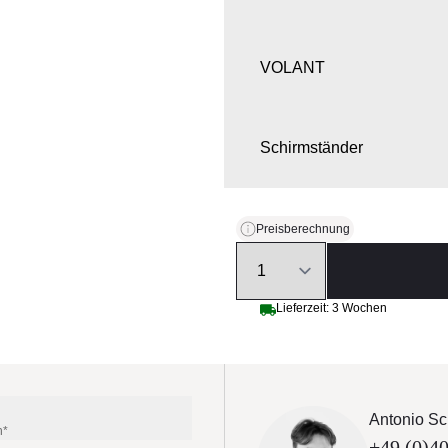
VOLANT
Schirmständer
ÖFFNUNGSSYSTEM
Preisberechnung
Quantity
BELEUCHTUNG, AUTOM
Lieferzeit: 3 Wochen
SCHUTZHÜLLE
Antonio Sc
n*
+49 (0)40