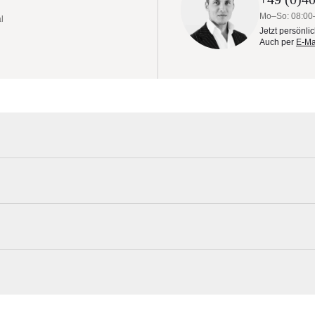
Mo–So: 08:00
l
Jetzt persönli
Auch per
E-Ma
ak | Versch. Größen
indet klassische Segelarchitektur mit moderner Ingenieurskunst: edle
ige, maritime Komponenten und präzise verarbeitete Details.
 sowie der teleskopierende Aluma-CORE Mast, der das Öffnen und Schli
 Weg stehen.
Tuuci Materialmuster nach Hause bestel
lemente aus 316 Edelstahl
Erleben Sie unsere Stoffe und Materialien ganz in Ruhe in Ihren eigen
SSENDER STANDARD, KONTRASTIERENDE OPTIONAL)