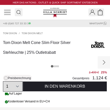
HIER DAS AKTIONS-, OUTLET- & QUICK SHIP SORTIMENT ENTDECKEN
Villa Schmidt
Search
Shopp
+49 (0)40 727 33 33 3
WHATSAPP
TOM DIXON
/
TOM DIXON MELT
Tom Dixon Melt Cone Slim Floor Silver
Stehleuchte | 25% Outletrabatt
1.499 €
25%
1.124 €
Preisberechnung
Gesamtpreis
Quantity
IN DEN WARENKORB
Auf Lager
Kostenloser Versand in EU+CH