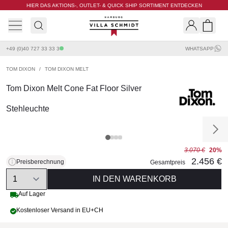
HIER DAS AKTIONS-, OUTLET- & QUICK SHIP SORTIMENT ENTDECKEN
Villa Schmidt
Search
Shopp
+49 (0)40 727 33 33 3
WHATSAPP
TOM DIXON
/
TOM DIXON MELT
Tom Dixon Melt Cone Fat Floor Silver
Stehleuchte
3.070 €
20%
2.456 €
Preisberechnung
Gesamtpreis
Quantity
IN DEN WARENKORB
Auf Lager
Kostenloser Versand in EU+CH