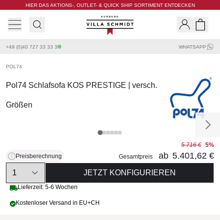
HIER DAS AKTIONS-, OUTLET- & QUICK SHIP SORTIMENT ENTDECKEN
Villa Schmidt
Search
Shopp
+49 (0)40 727 33 33 3
WHATSAPP
POL74
Pol74 Schlafsofa KOS PRESTIGE | versch.
Größen
5.716 €
5%
ab
5.401,62 €
Preisberechnung
Gesamtpreis
Quantity
JETZT KONFIGURIEREN
Lieferzeit: 5-6 Wochen
Kostenloser Versand in EU+CH