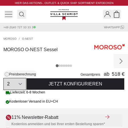
HIER DAS AKTIONS-, OUTLET- & QUICK SHIP SORTIMENT ENTDECKEN
Villa Schmidt
Search
Shopp
+49 (0)40 727 33 33 3
WHATSAPP
MOROSO
/
O-NEST
MOROSO O-NEST Sessel
ab
518 €
Preisberechnung
Gesamtpreis
Quantity
JETZT KONFIGURIEREN
Lieferzeit: 6-8 Wochen
Kostenloser Versand in EU+CH
11% Newsletter-Rabatt
Kostenlos anmelden und bei Ihrer ersten Bestellung sparen*