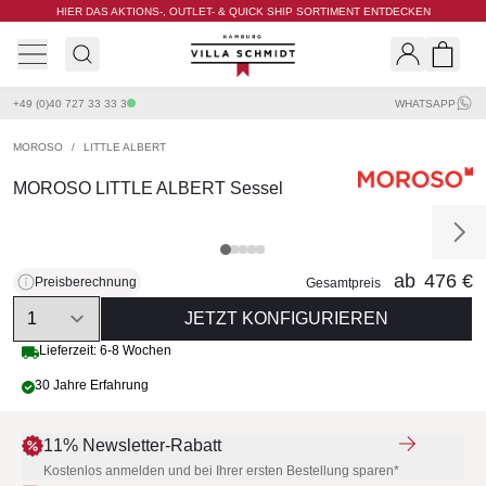
HIER DAS AKTIONS-, OUTLET- & QUICK SHIP SORTIMENT ENTDECKEN
Villa Schmidt
Search
Shopp
+49 (0)40 727 33 33 3
WHATSAPP
MOROSO
/
LITTLE ALBERT
MOROSO LITTLE ALBERT Sessel
ab
476 €
Preisberechnung
Gesamtpreis
Quantity
JETZT KONFIGURIEREN
Lieferzeit: 6-8 Wochen
30 Jahre Erfahrung
11% Newsletter-Rabatt
Kostenlos anmelden und bei Ihrer ersten Bestellung sparen*