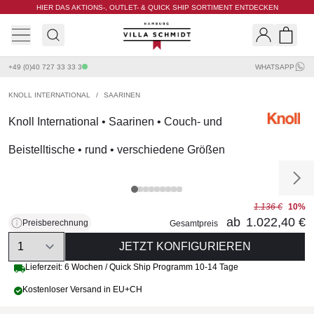
HIER DAS AKTIONS-, OUTLET- & QUICK SHIP SORTIMENT ENTDECKEN
Villa Schmidt
Search
Shopp
+49 (0)40 727 33 33 3
WHATSAPP
KNOLL INTERNATIONAL
/
SAARINEN
Knoll International • Saarinen • Couch- und
Beistelltische • rund • verschiedene Größen
1.136 €
10%
ab
1.022,40 €
Preisberechnung
Gesamtpreis
Quantity
JETZT KONFIGURIEREN
Lieferzeit: 6 Wochen / Quick Ship Programm 10-14 Tage
Kostenloser Versand in EU+CH