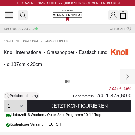
HIER DAS AKTIONS-, OUTLET- & QUICK SHIP SORTIMENT ENTDECKEN
Villa Schmidt
Search
Shopp
+49 (0)40 727 33 33 3
WHATSAPP
KNOLL INTERNATIONAL
/
GRASSHOPPER
Knoll International • Grasshopper • Esstisch rund
• ø 137cm x 20cm
2.084 €
10%
ab
1.875,60 €
Preisberechnung
Gesamtpreis
Quantity
JETZT KONFIGURIEREN
Lieferzeit: 6 Wochen / Quick Ship Programm 10-14 Tage
Kostenloser Versand in EU+CH