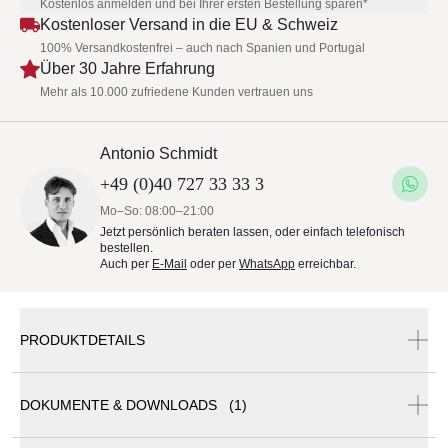
Kostenlos anmelden und bei Ihrer ersten Bestellung sparen*
Kostenloser Versand in die EU & Schweiz
100% Versandkostenfrei – auch nach Spanien und Portugal
Über 30 Jahre Erfahrung
Mehr als 10.000 zufriedene Kunden vertrauen uns
Antonio Schmidt
+49 (0)40 727 33 33 3
Mo–So: 08:00–21:00
Jetzt persönlich beraten lassen, oder einfach telefonisch
bestellen.
Auch per
E-Mail
oder per
WhatsApp
erreichbar.
PRODUKTDETAILS
Gloster Salina 2-Sitzer Lounge Endmodul links
DOKUMENTE & DOWNLOADS (1)
Das Salina
2-Sitzer
Lounge Endmodul links ist ein