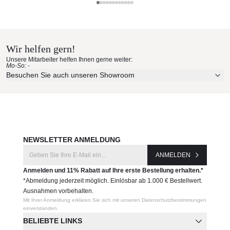
110616
Gloster Materialmuster nach
Hause bestellen
Hersteller:
Gloster
Wir helfen gern!
Erleben Sie unsere Stoffe und Materialien ganz in Ruhe in
Unsere Mitarbeiter helfen Ihnen gerne weiter:
Ihren eigenen vier Wänden.
Mo-So: -
Aktuelle Originalstoffe des Herstellers
Besuchen Sie auch unseren Showroom
Farbe, Struktur und Haptik authentisch erleben
Persönliche Beratung bei Ihrer Konfiguration
JETZT MUSTER BESTELLEN
NEWSLETTER ANMELDUNG
ANMELDEN
Anmelden und 11% Rabatt auf Ihre erste Bestellung erhalten.*
*Abmeldung jederzeit möglich. Einlösbar ab 1.000 € Bestellwert.
Ausnahmen vorbehalten.
Mit Ihrer Anmeldung erklären Sie sich mit unseren Datenschutzbestimmungen
einverstanden.
BELIEBTE LINKS