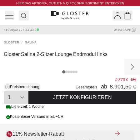
HIER DAS AKTIONS-, OUTLET- & QUICK SHIP SORTIMENT ENTDECKEN
by Villa Schmidt
Search
Shopp
+49 (0)40 727 33 33 3
WHATSAPP
GLOSTER
/
SALINA
Gloster Salina 2-Sitzer Lounge Endmodul links
9.370 €
5%
ab
8.901,50 €
Preisberechnung
Gesamtpreis
Quantity
JETZT KONFIGURIEREN
Lieferzeit: 1 Woche
Kostenloser Versand in EU+CH
11% Newsletter-Rabatt