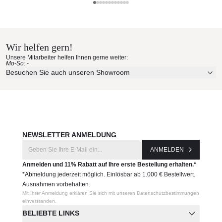
110614
Gloster Materialmuster nach
Hause bestellen
Hersteller:
Gloster
Wir helfen gern!
Erleben Sie unsere Stoffe und Materialien ganz in Ruhe in
Unsere Mitarbeiter helfen Ihnen gerne weiter:
Ihren eigenen vier Wänden.
Mo-So: -
Aktuelle Originalstoffe des Herstellers
Besuchen Sie auch unseren Showroom
Farbe, Struktur und Haptik authentisch erleben
Persönliche Beratung bei Ihrer Konfiguration
JETZT MUSTER BESTELLEN
NEWSLETTER ANMELDUNG
ANMELDEN
Anmelden und 11% Rabatt auf Ihre erste Bestellung erhalten.*
*Abmeldung jederzeit möglich. Einlösbar ab 1.000 € Bestellwert.
Ausnahmen vorbehalten.
Mit Ihrer Anmeldung erklären Sie sich mit unseren Datenschutzbestimmungen
einverstanden.
BELIEBTE LINKS