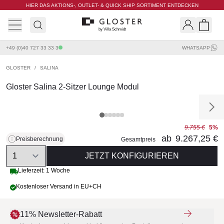
HIER DAS AKTIONS-, OUTLET- & QUICK SHIP SORTIMENT ENTDECKEN
by Villa Schmidt
Search
Shopp
+49 (0)40 727 33 33 3
WHATSAPP
GLOSTER
/
SALINA
Gloster Salina 2-Sitzer Lounge Modul
9.755 €
5%
ab
9.267,25 €
Preisberechnung
Gesamtpreis
Quantity
JETZT KONFIGURIEREN
Lieferzeit: 1 Woche
Kostenloser Versand in EU+CH
11% Newsletter-Rabatt