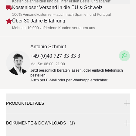
Kostenlos anmelden und bei Ihrer ersten Bestellung sparen*
Kostenloser Versand in die EU & Schweiz
100% Versandkostenfrei – auch nach Spanien und Portugal
Über 30 Jahre Erfahrung
Mehr als 10.000 zufriedene Kunden vertrauen uns
Antonio Schmidt
+49 (0)40 727 33 33 3
Mo–So: 08:00–21:00
Jetzt persönlich beraten lassen, oder einfach telefonisch
bestellen.
Auch per
E-Mail
oder per
WhatsApp
erreichbar.
PRODUKTDETAILS
Gloster Salina 2-Sitzer Lounge Modul
DOKUMENTE & DOWNLOADS (1)
Das Salina
2-Sitzer
Lounge Modul ist ein eigenständiger