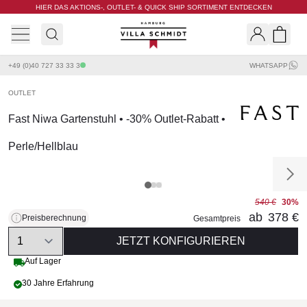
HIER DAS AKTIONS-, OUTLET- & QUICK SHIP SORTIMENT ENTDECKEN
Villa Schmidt
Search
Shopp
+49 (0)40 727 33 33 3
WHATSAPP
OUTLET
Fast Niwa Gartenstuhl • -30% Outlet-Rabatt •
Perle/Hellblau
540 €
30%
ab
378 €
Preisberechnung
Gesamtpreis
Quantity
JETZT KONFIGURIEREN
Auf Lager
30 Jahre Erfahrung