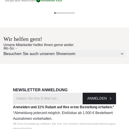
Sonja aus München
Pa
Verifizierter Kauf
Gewicht: 7 kg
Keine Schutzhülle
Kein Rückenpolster
Fast Materialmuster nach Hause
Plastik-Gleiter schwarz (4 Stück)
Sitzpolster: SPE-Perle
bestellen
Gestell: Aluminium
hellblau
13
Wir helfen gern!
Erleben Sie unsere Stoffe und Materialien ganz in Ruhe in
Produktnummer:
Unsere Mitarbeiter helfen Ihnen gerne weiter:
Ihren eigenen vier Wänden.
Mo-So: -
FA8810-Outlet
Aktuelle Originalstoffe des Herstellers
Besuchen Sie auch unseren Showroom
Farbe, Struktur und Haptik authentisch erleben
Hersteller:
Persönliche Beratung bei Ihrer Konfiguration
Fast
JETZT MUSTER BESTELLEN
NEWSLETTER ANMELDUNG
ANMELDEN
Anmelden und 11% Rabatt auf Ihre erste Bestellung erhalten.*
*Abmeldung jederzeit möglich. Einlösbar ab 1.000 € Bestellwert.
Ausnahmen vorbehalten.
Mit Ihrer Anmeldung erklären Sie sich mit unseren Datenschutzbestimmungen
einverstanden.