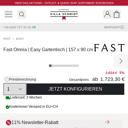
HIER DAS AKTIONS-, OUTLET- & QUICK SHIP SORTIMENT ENTDECKEN
Villa Schmidt
Search
Shopp
+49 (0)40 727 33 33 3
WHATSAPP
FAST
/
EASY
Fast Omnia | Easy Gartentisch | 157 x 90 cm
1.814 €
5%
ab
1.723,30 €
Preisberechnung
Gesamtpreis
Quantity
JETZT KONFIGURIEREN
Lieferzeit: 3 Wochen
Kostenloser Versand in EU+CH
11% Newsletter-Rabatt