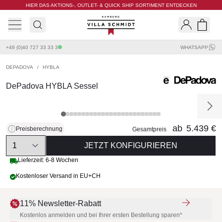
HIER DAS AKTIONS-, OUTLET- & QUICK SHIP SORTIMENT ENTDECKEN
Villa Schmidt
Search
Shopp
+49 (0)40 727 33 33 3
WHATSAPP
DEPADOVA
/
HYBLA
DePadova HYBLA Sessel
ab
5.439 €
Preisberechnung
Gesamtpreis
Quantity
JETZT KONFIGURIEREN
Lieferzeit: 6-8 Wochen
Kostenloser Versand in EU+CH
11% Newsletter-Rabatt
Kostenlos anmelden und bei Ihrer ersten Bestellung sparen*