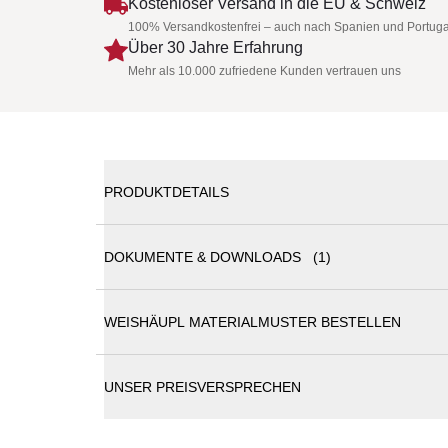
Kostenloser Versand in die EU & Schweiz
100% Versandkostenfrei – auch nach Spanien und Portuga
Über 30 Jahre Erfahrung
Mehr als 10.000 zufriedene Kunden vertrauen uns
PRODUKTDETAILS
DOKUMENTE & DOWNLOADS (1)
Weishäupl New Hampton Zweisitzer-Sofa
WEISHÄUPL MATERIALMUSTER BESTELLEN
Weishäupl Katalog
Das Lounge-Programm Weishäupl New Hampton besti
New Hampton seinen zeitlosen, geradlinigen Charak
pulverbeschichtete Metallwangen in Weiß oder Ant
UNSER PREISVERSPRECHEN
sind in einer breiten Farbpalette erhältlich. Für e
einem Einzelsessel verschiedene Elemente zur W
angeordnet werden. Beistelltische runden das Pro