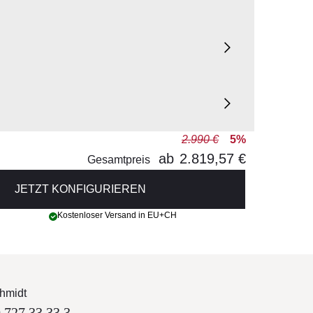
2.990 €
5%
ab
2.819,57 €
Gesamtpreis
JETZT KONFIGURIEREN
Kostenloser Versand in EU+CH
hmidt
 727 33 33 3