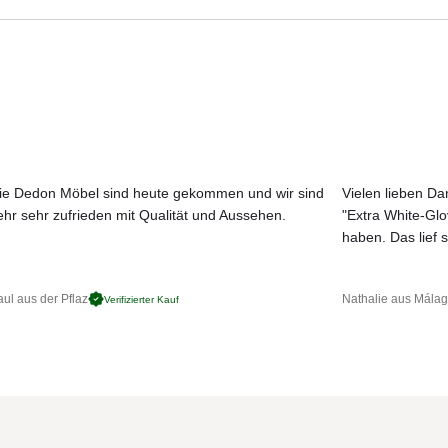
Aktuelle Originalstoffe des Herstellers
 Ob Wohnzimmer, Hotel-Lobby oder Terrasse - New Hampton passt sich
Farbe, Struktur und Haptik authentisch erleben
Persönliche Beratung bei Ihrer Konfiguration
- und Armlehnenpolster)
ie Dedon Möbel sind heute gekommen und wir sind
Vielen lieben Dan
ltschaumfüllung
ehr sehr zufrieden mit Qualität und Aussehen.
"Extra White-Gl
JETZT MUSTER BESTELLEN
haben. Das lief s
ul aus der Pflaz
Nathalie aus Mála
Verifizierter Kauf