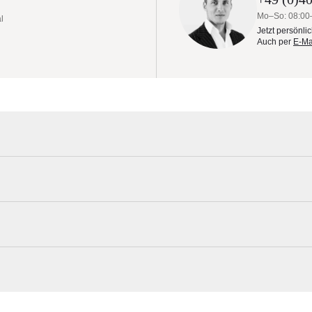
Mo–So: 08:00
l
Jetzt persönli
Auch per
E-Ma
cht durch klare Formen in Verbindung mit erstklassigen Materialien,
ter verleihen. Das handwerklich gearbeitete Teakgestell wird durch
hrazit ergänzt. Die Polsterbezüge aus unserem bewährten Polyacrylg
Weishäupl Materialmuster nach Hause be
ine individuelle Gestaltung stehen neben einem klassischen 3-Sitzer Sofa
ahl. New Hampton kann durch verschiedene Elemente zu einem Ensem
Erleben Sie unsere Stoffe und Materialien ganz in Ruhe in Ihren eigen
gramm ab. New Hampton eignet sich für den Innen- und geschützten