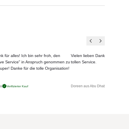
k für alles! Ich bin sehr froh, den
Vielen lieben Dank für das net
ove Service" in Anspruch genommen zu
tollen Service.
uper! Danke für die tolle Organisation!
ga
Doreen aus Abu Dhabi
Verifizierter Kauf
Verifizierter 