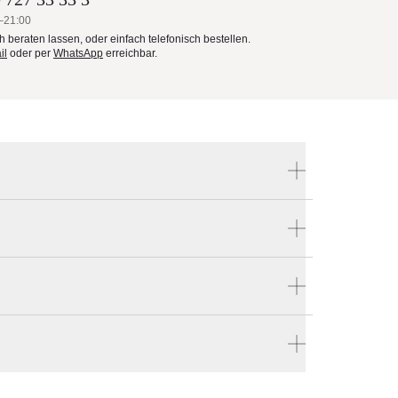
–21:00
ch beraten lassen, oder einfach telefonisch bestellen.
il
oder per
WhatsApp
erreichbar.
Produktnummer:
NP002001
 die
Hersteller:
Weishäupl
ewebe
stellen
 und
ble
en vier Wänden.