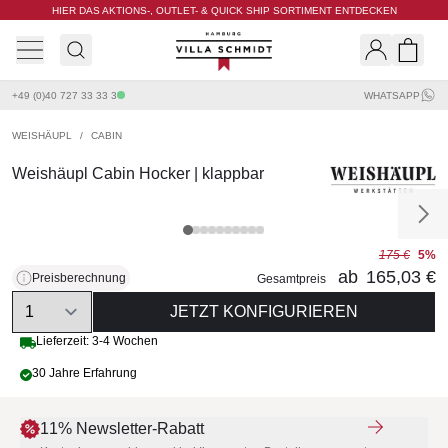
HIER DAS AKTIONS-, OUTLET- & QUICK SHIP SORTIMENT ENTDECKEN
Villa Schmidt
Search
Shopp
+49 (0)40 727 33 33 3
WHATSAPP
WEISHÄUPL
/
CABIN
Weishäupl Cabin Hocker | klappbar
175 €
5%
ab
165,03 €
Preisberechnung
Gesamtpreis
Quantity
JETZT KONFIGURIEREN
Lieferzeit: 3-4 Wochen
30 Jahre Erfahrung
11% Newsletter-Rabatt