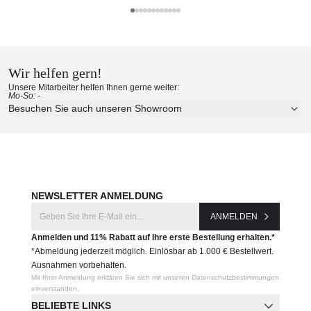
Weishäupl Sonnenschirme
Materialmuster nach Hause
bestellen
Wir helfen gern!
Unsere Mitarbeiter helfen Ihnen gerne weiter:
Mo-So: -
Erleben Sie unsere Stoffe und Materialien ganz in Ruhe in
Besuchen Sie auch unseren Showroom
Ihren eigenen vier Wänden.
Aktuelle Originalstoffe des Herstellers
Farbe, Struktur und Haptik authentisch erleben
Persönliche Beratung bei Ihrer Konfiguration
JETZT MUSTER BESTELLEN
NEWSLETTER ANMELDUNG
ANMELDEN
Anmelden und 11% Rabatt auf Ihre erste Bestellung erhalten.*
*Abmeldung jederzeit möglich. Einlösbar ab 1.000 € Bestellwert.
Ausnahmen vorbehalten.
Mit Ihrer Anmeldung erklären Sie sich mit unseren Datenschutzbestimmungen
einverstanden.
BELIEBTE LINKS