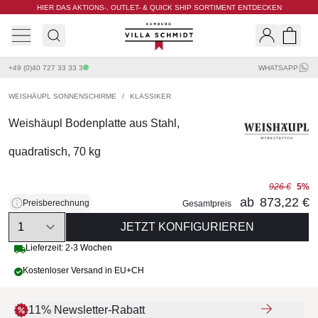
HIER DAS AKTIONS-, OUTLET- & QUICK SHIP SORTIMENT ENTDECKEN
Villa Schmidt
Search
Shopp
+49 (0)40 727 33 33 3
WHATSAPP
WEISHÄUPL SONNENSCHIRME
/
KLASSIKER
Weishäupl Bodenplatte aus Stahl,
quadratisch, 70 kg
926 €
5%
ab
873,22 €
Preisberechnung
Gesamtpreis
Quantity
JETZT KONFIGURIEREN
Lieferzeit: 2-3 Wochen
Kostenloser Versand in EU+CH
11% Newsletter-Rabatt