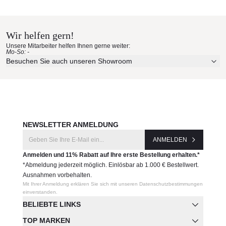
Vondom Materialmuster nach
Vondom
Hause bestellen
Wir helfen gern!
Erleben Sie unsere Stoffe und Materialien ganz in Ruhe in
Unsere Mitarbeiter helfen Ihnen gerne weiter:
Ihren eigenen vier Wänden.
Mo-So: -
Aktuelle Originalstoffe des Herstellers
Besuchen Sie auch unseren Showroom
Farbe, Struktur und Haptik authentisch erleben
Persönliche Beratung bei Ihrer Konfiguration
JETZT MUSTER BESTELLEN
NEWSLETTER ANMELDUNG
ANMELDEN
Anmelden und 11% Rabatt auf Ihre erste Bestellung erhalten.*
*Abmeldung jederzeit möglich. Einlösbar ab 1.000 € Bestellwert.
Ausnahmen vorbehalten.
Mit Ihrer Anmeldung erklären Sie sich mit unseren Datenschutzbestimmungen
einverstanden.
BELIEBTE LINKS
TOP MARKEN