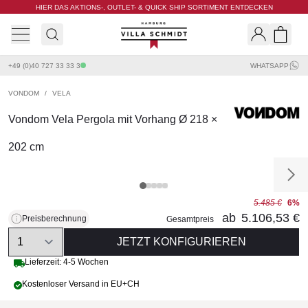
HIER DAS AKTIONS-, OUTLET- & QUICK SHIP SORTIMENT ENTDECKEN
Villa Schmidt
Search
Shopp
+49 (0)40 727 33 33 3
WHATSAPP
VONDOM
/
VELA
Vondom Vela Pergola mit Vorhang Ø 218 ×
202 cm
5.485 €
6%
ab
5.106,53 €
Preisberechnung
Gesamtpreis
Quantity
JETZT KONFIGURIEREN
Lieferzeit: 4-5 Wochen
Kostenloser Versand in EU+CH