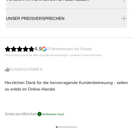
Vondom Vela Daybed
UNSER PREISVERSPRECHEN
mit Faltschiebedach und 4 verstellbaren
Kopfauflagen 200 × 180 cm. Drehbarer Sitz 360º
Diese umfangreiche Kollektion von Gartenmöbeln und
Pflanzgefäßen vereint den Komfort und die Qualität der
4,9
Inneneinrichtung, ohne ihre ursprünglichen Eigenschaften
70 Bewertungen auf Google
zu verlieren. VELA ist ein modulares System mit einer
Gesamtdurchschnitt aller Google-Bewertungen unseres Unternehmens.
prismatischen Elementargeometrie und einzigartigen,
ausgewogenen Proportionen. Die Elemente lassen sich
KUNDENSTIMMEN
untereinander kombinieren werden, um sich perfekt in jeden
Raum zu integrieren. Ihre präzisen Formen schaffen die
Herzlichen Dank für die hervorragende Kundenbetreuung - selten
Di
Illusion, einige Zentimeter über dem Boden zu schweben,
so erlebt im Online-Handel.
zu
und wenn sie beleuchtet sind, verwandeln sie sich in
schwebende architektonische Strukturen.
Maße (B × T × H)
200 × 180 × 40 cm
Sonja aus München
Pa
Verifizierter Kauf
Eigenschaften der Beleuchtungsvarianten:
LED weiss (ausschließlich weiße Beleuchtung):
-
weiße LEDs
4000 - 4500 Kelvin