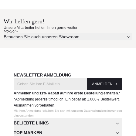
Vondom Materialmuster nach
- 720 - 2800 LM Max. (je nach Modell)
Hause bestellen
- 16 - 72 W Max. (Modelle je nach Verfügbarkeit)
- Netzgerät: 100-240 Volt / 50-6 0Hz
Wir helfen gern!
- Energieeffizienzklasse: A
Erleben Sie unsere Stoffe und Materialien ganz in Ruhe in
Unsere Mitarbeiter helfen Ihnen gerne weiter:
- Schutzklasse: IP65 / für feuchte Bereiche geeignet.
Ihren eigenen vier Wänden.
Mo-So: -
- 5 m langes, weißes
Kabel
Aktuelle Originalstoffe des Herstellers
Besuchen Sie auch unseren Showroom
LED-RGB:
Farbe, Struktur und Haptik authentisch erleben
-
Vielfarbige RGB-LEDs
, 3 Weißtöne und 9 Farben
Persönliche Beratung bei Ihrer Konfiguration
(dunkelblau, hellblau, dunkelgrün, hellgrün, lila, flieder, rot,
orange, gelb)
JETZT MUSTER BESTELLEN
- Farbwechsel durch
Fernbedienung
(433,92 MHz) /
Reichweite: 10-15 m
NEWSLETTER ANMELDUNG
- 450 - 1100 LM Max. (je nach Modell)
ANMELDEN
- 16 - 72 W Max. (je nach Modell)
- Netzgerät: 100-240 Volt / 50-6 0Hz
Anmelden und 11% Rabatt auf Ihre erste Bestellung erhalten.*
- Energieeffiziensklasse: A
*Abmeldung jederzeit möglich. Einlösbar ab 1.000 € Bestellwert.
- Schutzklasse: IP65 / für feuchte Bereiche geeignet.
Ausnahmen vorbehalten.
Mit Ihrer Anmeldung erklären Sie sich mit unseren Datenschutzbestimmungen
- 5 m langes, weißes
Kabel
einverstanden.
LED-RGB mit Akku:
BELIEBTE LINKS
-
Vielfarbige RGB-LEDs
, 3 Weißtöne und 9 Farben
(dunkelblau, hellblau, dunkelgrün, hellgrün, lila, flieder, rot,
TOP MARKEN