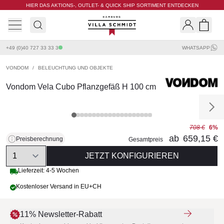
HIER DAS AKTIONS-, OUTLET- & QUICK SHIP SORTIMENT ENTDECKEN
Villa Schmidt
Search
Shopp
+49 (0)40 727 33 33 3
WHATSAPP
VONDOM
/
BELEUCHTUNG UND OBJEKTE
Vondom Vela Cubo Pflanzgefäß H 100 cm
708 €
6%
ab
659,15 €
Preisberechnung
Gesamtpreis
Quantity
JETZT KONFIGURIEREN
Lieferzeit: 4-5 Wochen
Kostenloser Versand in EU+CH
11% Newsletter-Rabatt