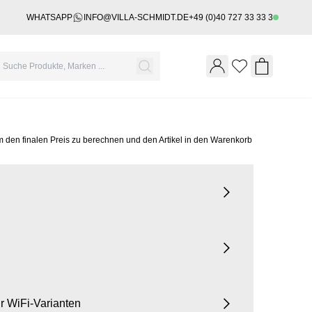
WHATSAPP
INFO@VILLA-SCHMIDT.DE
+49 (0)40 727 33 33 3
Wishlist
Shopping 
m den finalen Preis zu berechnen und den Artikel in den Warenkorb
für WiFi-Varianten