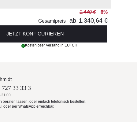
1.440 €
6%
ab
1.340,64 €
Gesamtpreis
JETZT KONFIGURIEREN
Kostenloser Versand in EU+CH
hmidt
 727 33 33 3
–21:00
ch beraten lassen, oder einfach telefonisch bestellen.
il
oder per
WhatsApp
erreichbar.