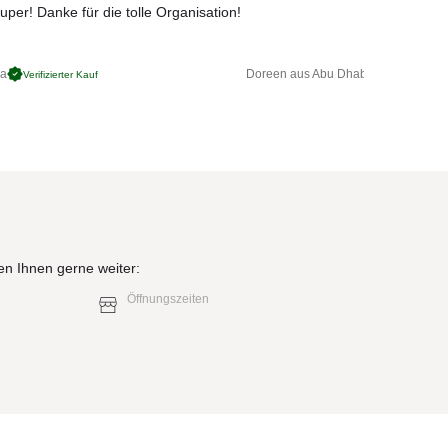
uper! Danke für die tolle Organisation!
ga
Doreen aus Abu Dhabi
Verifizierter Kauf
Verifizierter 
elb)
en Ihnen gerne weiter:
Öffnungszeiten
elb)