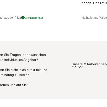
JETZT MUSTER BESTELLEN
haben. Das lief s
ul aus der Pflaz
Nathalie aus Mála
Verifizierter Kauf
t.
dunkelblau, hellblau, dunkelgrün, hellgrün, lila, flieder, rot, orange, g
 / Reichweite: 10-15 m
n Sie Fragen, oder wünschen
ein individuelles Angebot?
Unsere Mitarbeiter helf
Mo-So: -
rn Sie nicht, sich direkt mit uns
t.
erbindung zu setzen.
freuen uns auf Sie!
dunkelblau, hellblau, dunkelgrün, hellgrün, lila, flieder, rot, orange, g
 / Reichweite: 10-15 m
Stunden, Betriebsdauer 5-6 Stunden, 500 Ladezyklen)