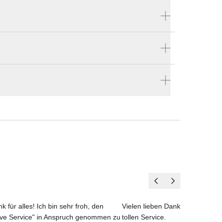
Produktnummer:
54172
ellen
ner
Hersteller:
en vier Wänden.
Vondom
te
ohl
gen
lich
k für alles! Ich bin sehr froh, den
Vielen lieben Dank für das net
ove Service" in Anspruch genommen zu
tollen Service.