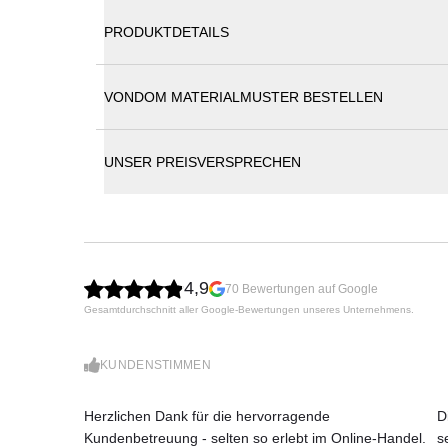
PRODUKTDETAILS
VONDOM MATERIALMUSTER BESTELLEN
Vondom Ulm Loungemodul | Loungesofa Eck
UNSER PREISVERSPRECHEN
Das Loungemodul Ulm von Vondom: Das von Ramón 
klaren, geometrischen Form. Wie eine Muschel, di
minimalistische Designprinzip der Ulm Kollektion, 
weglässt.
Das im Rotationsgussverfahren aus Polyethylenharz
4,9
70 Bewertungen auf Google
für den Innen- als auch für den Außenbereich. Dan
Gesamtdurchschnitt aller Google-Bewertungen unseres Unternehmens.
stand und ist UV-beständig. Das Ulm Lounge Modul i
und kann sogar mit integrierter Beleuchtung ausge
Maße (B × T × H)
KUNDENSTIMMEN
81 × 81 × 72 cm
Eigenschaften der Beleuchtungsvarianten:
Herzlichen Dank für die hervorragende
D
LED weiss (ausschließlich weiße Beleuchtung)
Kundenbetreuung - selten so erlebt im Online-Handel.
s