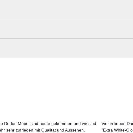
modul
Vondom Materialmuster nach Hause best
Esteve entworfene Loungemodul Ulm ergänzt die Kollektion mit sei
e elegant über dem Boden schwebt, verkörpert das Modul das
Erleben Sie unsere Stoffe und Materialien ganz in Ruhe in Ihren eigen
das sich auf das Wesentliche konzentriert und alle überflüssigen Elemen
Aktuelle Originalstoffe des Herstellers
Farbe, Struktur und Haptik authentisch erleben
Persönliche Beratung bei Ihrer Konfiguration
 hergestellte Modul ist zu 100 Prozent recycelbar und eignet sich sow
k seiner robusten Materialien hält es extremen klimatischen Bedingun
st in verschiedenen Ausführungen wie matt, lackiert oder farbig erhält
stattet werden.
ie Dedon Möbel sind heute gekommen und wir sind
Vielen lieben Dan
:
ehr sehr zufrieden mit Qualität und Aussehen.
"Extra White-Gl