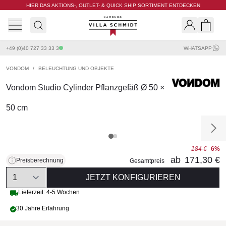
HIER DAS AKTIONS-, OUTLET- & QUICK SHIP SORTIMENT ENTDECKEN
Villa Schmidt
Search
Shopp
+49 (0)40 727 33 33 3
WHATSAPP
VONDOM
/
BELEUCHTUNG UND OBJEKTE
Vondom Studio Cylinder Pflanzgefäß Ø 50 ×
50 cm
184 €
6%
ab
171,30 €
Preisberechnung
Gesamtpreis
Quantity
JETZT KONFIGURIEREN
Lieferzeit: 4-5 Wochen
30 Jahre Erfahrung