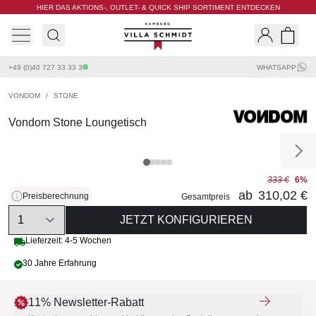
HIER DAS AKTIONS-, OUTLET- & QUICK SHIP SORTIMENT ENTDECKEN
Villa Schmidt
Search
Shopp
+49 (0)40 727 33 33 3
WHATSAPP
VONDOM
/
STONE
Vondom Stone Loungetisch
333 €
6%
ab
310,02 €
Preisberechnung
Gesamtpreis
Quantity
JETZT KONFIGURIEREN
Lieferzeit: 4-5 Wochen
30 Jahre Erfahrung
11% Newsletter-Rabatt