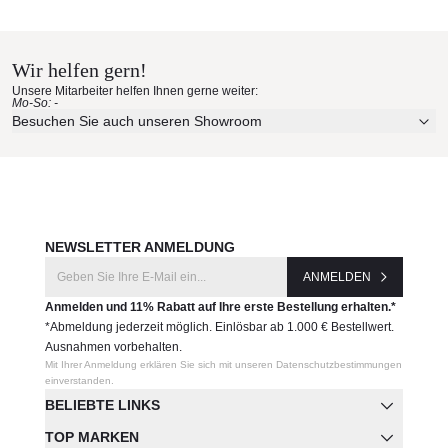
Vondom Materialmuster nach
56026
Hause bestellen
Hersteller:
Wir helfen gern!
Erleben Sie unsere Stoffe und Materialien ganz in Ruhe in
Vondom
Unsere Mitarbeiter helfen Ihnen gerne weiter:
Ihren eigenen vier Wänden.
Mo-So: -
Aktuelle Originalstoffe des Herstellers
Besuchen Sie auch unseren Showroom
Farbe, Struktur und Haptik authentisch erleben
Persönliche Beratung bei Ihrer Konfiguration
JETZT MUSTER BESTELLEN
NEWSLETTER ANMELDUNG
ANMELDEN
Anmelden und 11% Rabatt auf Ihre erste Bestellung erhalten.*
*Abmeldung jederzeit möglich. Einlösbar ab 1.000 € Bestellwert.
Ausnahmen vorbehalten.
Mit Ihrer Anmeldung erklären Sie sich mit unseren Datenschutzbestimmungen
einverstanden.
BELIEBTE LINKS
TOP MARKEN