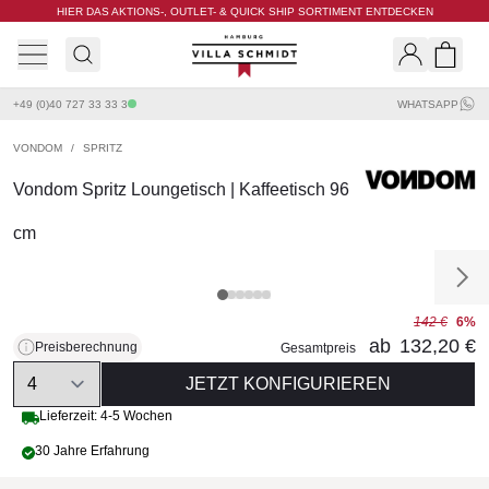
HIER DAS AKTIONS-, OUTLET- & QUICK SHIP SORTIMENT ENTDECKEN
Villa Schmidt
Search
Shopp
+49 (0)40 727 33 33 3
WHATSAPP
VONDOM
/
SPRITZ
Vondom Spritz Loungetisch | Kaffeetisch 96
cm
142 €
6%
ab
132,20 €
Preisberechnung
Gesamtpreis
Quantity
JETZT KONFIGURIEREN
Lieferzeit: 4-5 Wochen
30 Jahre Erfahrung