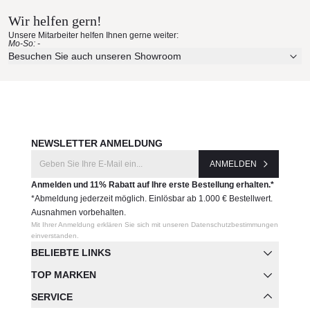
56015
Wir helfen gern!
Erleben Sie unsere Stoffe und Materialien ganz in Ruhe in
Unsere Mitarbeiter helfen Ihnen gerne weiter:
Ihren eigenen vier Wänden.
Mo-So: -
Hersteller:
Aktuelle Originalstoffe des Herstellers
Besuchen Sie auch unseren Showroom
Vondom
Farbe, Struktur und Haptik authentisch erleben
Persönliche Beratung bei Ihrer Konfiguration
JETZT MUSTER BESTELLEN
NEWSLETTER ANMELDUNG
ANMELDEN
Anmelden und 11% Rabatt auf Ihre erste Bestellung erhalten.*
*Abmeldung jederzeit möglich. Einlösbar ab 1.000 € Bestellwert.
Ausnahmen vorbehalten.
Mit Ihrer Anmeldung erklären Sie sich mit unseren Datenschutzbestimmungen
einverstanden.
BELIEBTE LINKS
TOP MARKEN
SERVICE