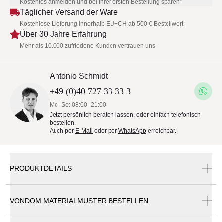
Kostenlos anmelden und bei Ihrer ersten Bestellung sparen*
Täglicher Versand der Ware
Kostenlose Lieferung innerhalb EU+CH ab 500 € Bestellwert
Über 30 Jahre Erfahrung
Mehr als 10.000 zufriedene Kunden vertrauen uns
Antonio Schmidt
+49 (0)40 727 33 33 3
Mo–So: 08:00–21:00
Jetzt persönlich beraten lassen, oder einfach telefonisch
bestellen.
Auch per
E-Mail
oder per
WhatsApp
erreichbar.
PRODUKTDETAILS
VONDOM MATERIALMUSTER BESTELLEN
Vondom Spritz Gartenstuhl