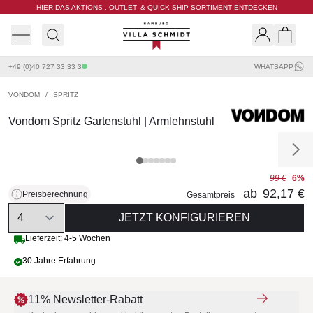
HIER DAS AKTIONS-, OUTLET- & QUICK SHIP SORTIMENT ENTDECKEN
Villa Schmidt
Search
Shopp
+49 (0)40 727 33 33 3
WHATSAPP
VONDOM
/
SPRITZ
Vondom Spritz Gartenstuhl | Armlehnstuhl
99 €
6%
ab
92,17 €
Preisberechnung
Gesamtpreis
Quantity
JETZT KONFIGURIEREN
Lieferzeit: 4-5 Wochen
30 Jahre Erfahrung
11% Newsletter-Rabatt