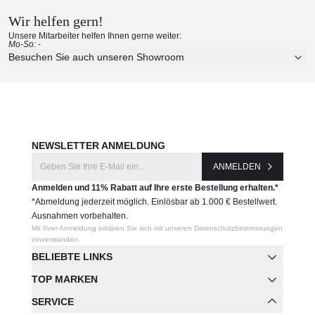
Wir helfen gern!
Produktnummer:
Erleben Sie unsere Stoffe und Materialien ganz in Ruhe in
Unsere Mitarbeiter helfen Ihnen gerne weiter:
56025
Ihren eigenen vier Wänden.
Mo-So: -
Aktuelle Originalstoffe des Herstellers
Besuchen Sie auch unseren Showroom
Farbe, Struktur und Haptik authentisch erleben
Hersteller:
Persönliche Beratung bei Ihrer Konfiguration
Vondom
JETZT MUSTER BESTELLEN
NEWSLETTER ANMELDUNG
ANMELDEN
Anmelden und 11% Rabatt auf Ihre erste Bestellung erhalten.*
*Abmeldung jederzeit möglich. Einlösbar ab 1.000 € Bestellwert.
Ausnahmen vorbehalten.
Mit Ihrer Anmeldung erklären Sie sich mit unseren Datenschutzbestimmungen
einverstanden.
BELIEBTE LINKS
TOP MARKEN
SERVICE