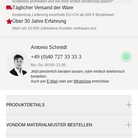
Kostenlos anmelden und bei Ihrer ersten Bestellung sparen*
Täglicher Versand der Ware
Kostenlose Lieferung innerhalb EU+CH ab 500 € Bestellwert
Über 30 Jahre Erfahrung
Mehr als 10.000 zufriedene Kunden vertrauen uns
Antonio Schmidt
+49 (0)40 727 33 33 3
Mo–So: 08:00–21:00
Jetzt persönlich beraten lassen, oder einfach telefonisch
bestellen.
Auch per
E-Mail
oder per
WhatsApp
erreichbar.
PRODUKTDETAILS
VONDOM MATERIALMUSTER BESTELLEN
Vondom Spritz Gartensofa