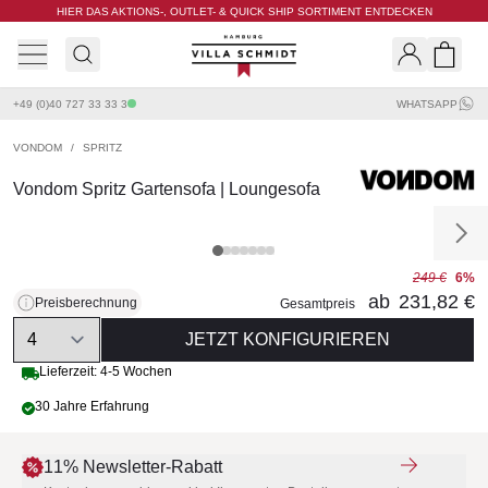
HIER DAS AKTIONS-, OUTLET- & QUICK SHIP SORTIMENT ENTDECKEN
Villa Schmidt
Search
Shopp
+49 (0)40 727 33 33 3
WHATSAPP
VONDOM
/
SPRITZ
Vondom Spritz Gartensofa | Loungesofa
249 €
6%
ab
231,82 €
Preisberechnung
Gesamtpreis
Quantity
JETZT KONFIGURIEREN
Lieferzeit: 4-5 Wochen
30 Jahre Erfahrung
11% Newsletter-Rabatt