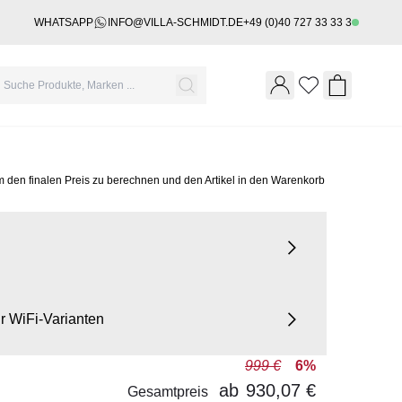
WHATSAPP
INFO@VILLA-SCHMIDT.DE
+49 (0)40 727 33 33 3
Wishlist
Shopping 
m den finalen Preis zu berechnen und den Artikel in den Warenkorb
für WiFi-Varianten
999 €
6%
ab
930,07 €
Gesamtpreis