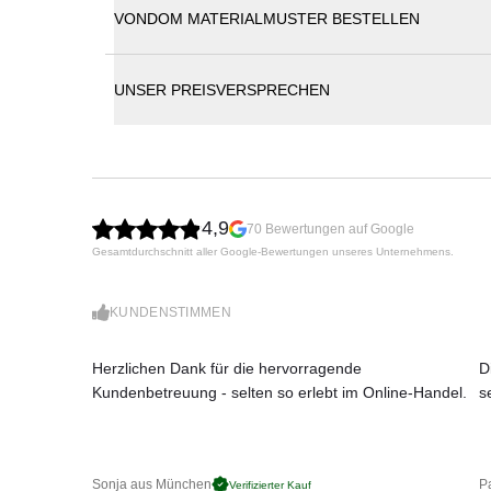
VONDOM MATERIALMUSTER BESTELLEN
Vondom Pillow Sonnenliege
UNSER PREISVERSPRECHEN
Die Kollektion Pillow: eine Mischung aus Coolness,
Entspannung und Ruhe schafft. Ein Kunstwerk, das
fühlen umhüllt. Hergestellt im Rotationsverfahren 
verschiedenen Ausführungen erhältlich.
Maße (B × T × H)
195 × 90 × 61 cm
4,9
70 Bewertungen auf Google
Eigenschaften der Beleuchtungsvarianten:
Gesamtdurchschnitt aller Google-Bewertungen unseres Unternehmens.
LED weiss (ausschließlich weiße Beleuchtung)
-
weiße LEDs
4000 - 4500 Kelvin
- 720 - 2800 LM Max. (je nach Modell)
KUNDENSTIMMEN
- 16 - 72 W Max. (Modelle je nach Verfügbarkeit)
- Netzgerät: 100-240 Volt / 50-6 0Hz
Herzlichen Dank für die hervorragende
D
- Energieeffizienzklasse: A
Kundenbetreuung - selten so erlebt im Online-Handel.
s
- Schutzklasse: IP65 / für feuchte Bereiche geeigne
- 5 m langes, weißes
Kabel
LED-RGB:
-
Vielfarbige RGB-LEDs
, 3 Weißtöne und 9 Farben (
Sonja aus München
Pa
Verifizierter Kauf