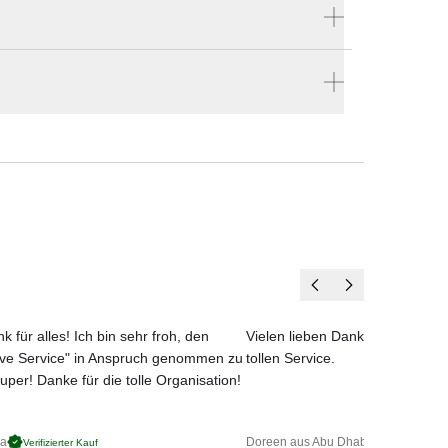
Produktnummer:
55013
ellen
Hersteller:
u
en vier Wänden.
Vondom
n
k für alles! Ich bin sehr froh, den
Vielen lieben Dank für das net
ove Service" in Anspruch genommen zu
tollen Service.
uper! Danke für die tolle Organisation!
elb)
ga
Doreen aus Abu Dhabi
Verifizierter Kauf
Verifizierter 