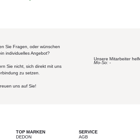
 / Reichweite: 10-15 m
t.
n Sie Fragen, oder wünschen
ein individuelles Angebot?
dunkelblau, hellblau, dunkelgrün, hellgrün, lila, flieder, rot, orange, g
Unsere Mitarbeiter helf
 / Reichweite: 10-15 m
Mo-So: -
rn Sie nicht, sich direkt mit uns
erbindung zu setzen.
Stunden, Betriebsdauer 5-6 Stunden, 500 Ladezyklen)
freuen uns auf Sie!
 Autonomie/ Ladezeit 4 Stunden
t.
der Bühnen- und Veranstaltungstechnik zur Steuerung von der Lichttechn
oder mehrerer Leuchten über eine Steuereinheit.
Für die Steuerung üb
TOP MARKEN
SERVICE
 Lieferumfang enthalten ist.
Sie haben die Möglichkeit zwischen zwei
DEDON
AGB