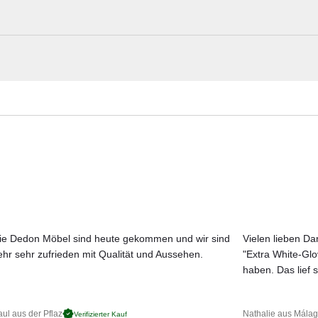
Vondom Materialmuster nach Hause best
 Eleganz, Raffinesse und Komfort, die ein exklusives Ambiente der
 Sie mit der Schönheit seiner Form und dem Bedürfnis zu leben und z
Erleben Sie unsere Stoffe und Materialien ganz in Ruhe in Ihren eigen
aus Polyethylenharz. 100% recycelbar. Für Innen und Außen geeignet. I
Aktuelle Originalstoffe des Herstellers
Farbe, Struktur und Haptik authentisch erleben
Persönliche Beratung bei Ihrer Konfiguration
:
ie Dedon Möbel sind heute gekommen und wir sind
Vielen lieben Dan
ehr sehr zufrieden mit Qualität und Aussehen.
"Extra White-Gl
t.
JETZT MUSTER BESTELLEN
haben. Das lief s
dunkelblau, hellblau, dunkelgrün, hellgrün, lila, flieder, rot, orange, g
ul aus der Pflaz
Nathalie aus Mála
Verifizierter Kauf