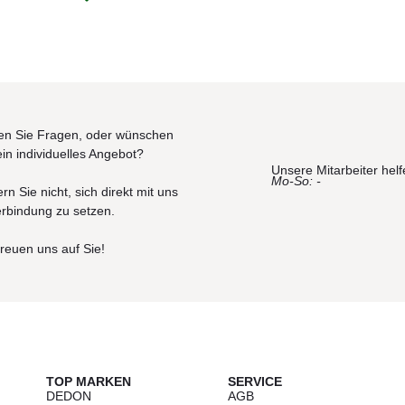
t.
dunkelblau, hellblau, dunkelgrün, hellgrün, lila, flieder, rot, orange, g
 / Reichweite: 10-15 m
n Sie Fragen, oder wünschen
ein individuelles Angebot?
Unsere Mitarbeiter helf
Mo-So: -
rn Sie nicht, sich direkt mit uns
erbindung zu setzen.
t.
freuen uns auf Sie!
dunkelblau, hellblau, dunkelgrün, hellgrün, lila, flieder, rot, orange, g
 / Reichweite: 10-15 m
Stunden, Betriebsdauer 5-6 Stunden, 500 Ladezyklen)
 Autonomie/ Ladezeit 4 Stunden
TOP MARKEN
SERVICE
DEDON
AGB