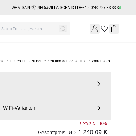
WHATSAPP
INFO@VILLA-SCHMIDT.DE
+49 (0)40 727 33 33 3
Wishlist
Shopping 
m den finalen Preis zu berechnen und den Artikel in den Warenkorb
für WiFi-Varianten
1.332 €
6%
ab
1.240,09 €
Gesamtpreis