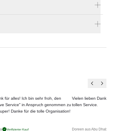
Produktnummer:
56014
ellen
chnen
Hersteller:
 ein
en vier Wänden.
Vondom
tur
k für alles! Ich bin sehr froh, den
Vielen lieben Dank für das net
ove Service" in Anspruch genommen zu
tollen Service.
uper! Danke für die tolle Organisation!
ga
Doreen aus Abu Dhabi
Verifizierter Kauf
Verifizierter 