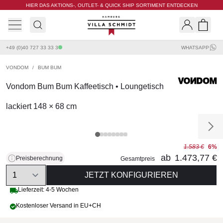
HIER DAS AKTIONS-, OUTLET- & QUICK SHIP SORTIMENT ENTDECKEN
Villa Schmidt
Search
Shopp
+49 (0)40 727 33 33 3
WHATSAPP
VONDOM
/
BUM BUM
Vondom Bum Bum Kaffeetisch • Loungetisch
lackiert 148 × 68 cm
1.583 €
6%
ab
1.473,77 €
Preisberechnung
Gesamtpreis
Quantity
JETZT KONFIGURIEREN
Lieferzeit: 4-5 Wochen
Kostenloser Versand in EU+CH