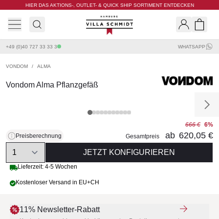
HIER DAS AKTIONS-, OUTLET- & QUICK SHIP SORTIMENT ENTDECKEN
Villa Schmidt
Search
Shopp
+49 (0)40 727 33 33 3
WHATSAPP
VONDOM
/
ALMA
Vondom Alma Pflanzgefäß
666 €
6%
ab
620,05 €
Preisberechnung
Gesamtpreis
Quantity
JETZT KONFIGURIEREN
Lieferzeit: 4-5 Wochen
Kostenloser Versand in EU+CH
11% Newsletter-Rabatt