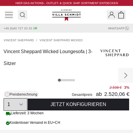
HIER DAS AKTIONS-, OUTLET- & QUICK SHIP SORTIMENT ENTDECKEN
Villa Schmidt
Search
Shopp
+49 (0)40 727 33 33 3
WHATSAPP
VINCENT SHEPPARD
/
VINCENT SHEPPARD WICKED
Vincent Sheppard Wicked Loungesofa | 3-
Sitzer
2.598 €
3%
ab
2.520,06 €
Preisberechnung
Gesamtpreis
Quantity
JETZT KONFIGURIEREN
Lieferzeit: 3 Wochen
Kostenloser Versand in EU+CH