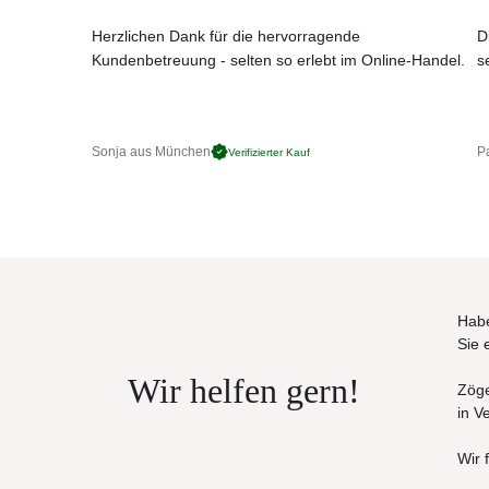
sichtbar wird!
Kissen
Herzlichen Dank für die hervorragende
D
Varaschin Möbelkollektionen werden aus wetterfeste
Kundenbetreuung - selten so erlebt im Online-Handel.
s
Das gilt ebenso auch für die Kissen und Polster.
Aluminium pulverbeschichtet
Der von Varaschin ausgewählte Aluminium ist ein he
Gartenmöbeln, da es auch bei Temperaturschwankun
Sonja aus München
Pa
Verifizierter Kauf
Produkteigenschaften
Aluminiumgestell pulverbeschichtet
die Herstellung dieser hochwertigen Möbel erfolg
UV-, witterungs- und farbbeständig
wetterfeste Kissen und Polster
leicht zu reinigen
Maße: (B × T × SH/H)
Habe
80 × 78 × 42/76 cm
Sie 
Outdoor Einsatz
Die Kollektion ist beständig gegen Sonnenlic
Wir helfen gern!
Zöge
Falle von besonders schlechten Witterungsb
in V
Feuchtigkeit, extreme Hitze oder Kälte) gesch
von der sorgfältigen Pflege ab. Bei Aluminiu
Wir 
Oberflächenbehandlung für die Aufstellung im 