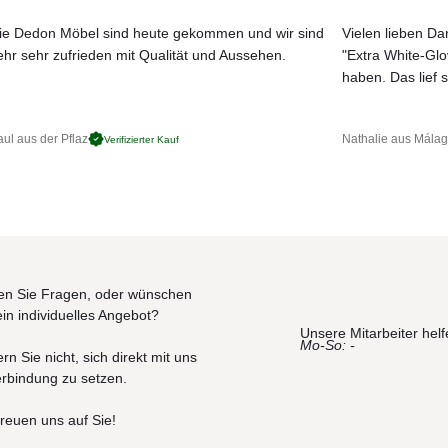
ie Dedon Möbel sind heute gekommen und wir sind
Vielen lieben Dan
n Materialien hergestellt.
ehr sehr zufrieden mit Qualität und Aussehen.
"Extra White-Gl
JETZT MUSTER BESTELLEN
haben. Das lief s
rvorragendes Material hochwertiger Qualität, ideal für die Herstellung
gen, Wasser, Feuchtigkeit und Salz sehr gut haltbar ist.
ul aus der Pflaz
Nathalie aus Mála
Verifizierter Kauf
t in erstklassiger Qualität
n Sie Fragen, oder wünschen
ein individuelles Angebot?
Unsere Mitarbeiter helf
Mo-So: -
ht und Regen. Die Möbel sollten regelmäßig instandgehalten u
rn Sie nicht, sich direkt mit uns
edingungen (Eis, Hagel, Temperaturschwankungen, anhaltende
erbindung zu setzen.
ützt werden. Die Lebensdauer und Haltbarkeit unserer Artikel h
m- und Stahlprodukten (430 , 304EP , 316), auch wenn durch
freuen uns auf Sie!
Freien geeignet, ist es grundlegend wichtig, in den Produkten