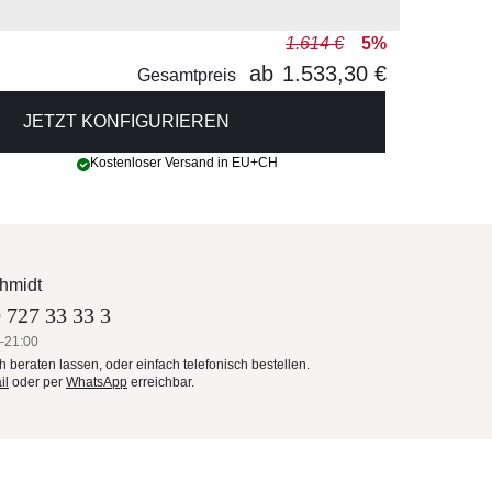
1.614 €
5%
ab
1.533,30 €
Gesamtpreis
JETZT KONFIGURIEREN
Kostenloser Versand in EU+CH
hmidt
 727 33 33 3
–21:00
ch beraten lassen, oder einfach telefonisch bestellen.
il
oder per
WhatsApp
erreichbar.