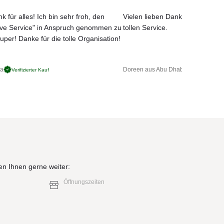
k für alles! Ich bin sehr froh, den
Vielen lieben Dank für das net
ove Service" in Anspruch genommen zu
tollen Service.
uper! Danke für die tolle Organisation!
 von
ga
Doreen aus Abu Dhabi
Verifizierter Kauf
Verifizierter 
en Ihnen gerne weiter:
nd im
Öffnungszeiten
ängt