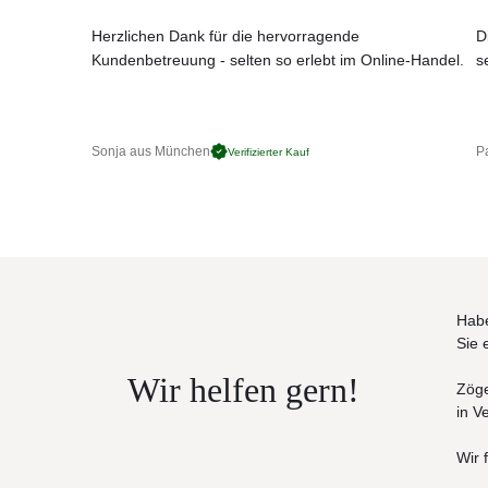
Originalität und Ästhetik sind die Kernmerkmale de
Leichtigkeit und Komfort entstehen einzigartige G
Herzlichen Dank für die hervorragende
D
Kundenbetreuung - selten so erlebt im Online-Handel.
s
Stahl pulverbeschichtet
Der von Varaschin ausgewählte Stahl ist ein hervorr
Gartenmöbeln, da es auch bei Temperaturschwankun
Produkteigenschaften
Sonja aus München
Pa
Verifizierter Kauf
Stahlgestell pulverbeschichtet
die Herstellung dieser hochwertigen Möbel erfolg
UV-, witterungs- und farbbeständig
leicht zu reinigen
Maße: (B × T × H)
300 × 100 × 72 cm + Tischplattenhöhe
Tischhöhen Standard
Habe
Base + top hpl = h 73,2 (base h 72 + top hpl h 1,2 
Sie 
Base + top cemento = h 74 (base h 72 + top cemen
Wir helfen gern!
Zöge
in V
Wir 