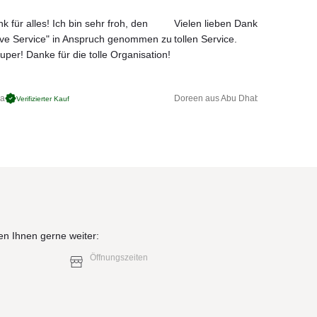
k für alles! Ich bin sehr froh, den
Vielen lieben Dank für das net
ove Service" in Anspruch genommen zu
tollen Service.
uper! Danke für die tolle Organisation!
ga
Doreen aus Abu Dhabi
Verifizierter Kauf
Verifizierter 
en Ihnen gerne weiter:
Öffnungszeiten