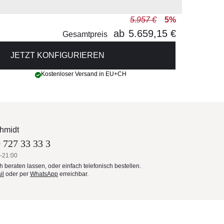
5.957 €
5%
ab
5.659,15 €
Gesamtpreis
JETZT KONFIGURIEREN
Kostenloser Versand in EU+CH
hmidt
 727 33 33 3
–21:00
ch beraten lassen, oder einfach telefonisch bestellen.
il
oder per
WhatsApp
erreichbar.