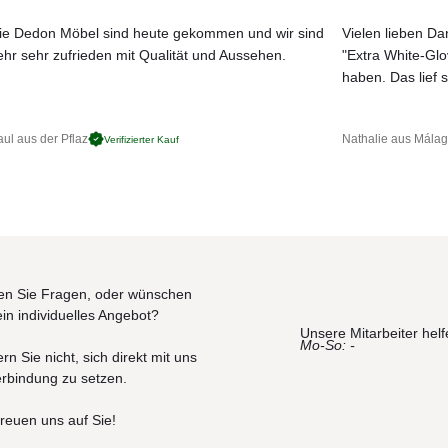
r Varaschin Kollektionen. In einem ausgeglichenen Spiel zwischen
artenmöbel, die den Innenraum erweitern und mit der Natur verbinden.
ie Dedon Möbel sind heute gekommen und wir sind
Vielen lieben Dan
ehr sehr zufrieden mit Qualität und Aussehen.
"Extra White-Gl
JETZT MUSTER BESTELLEN
haben. Das lief s
agendes Material hochwertiger Qualität, ideal für die Herstellung von
gen, Wasser und Feuchtigkeit haltbar ist.
ul aus der Pflaz
Nathalie aus Mála
Verifizierter Kauf
t in erstklassiger Qualität
n Sie Fragen, oder wünschen
cm)
ein individuelles Angebot?
to h 2 cm)
Unsere Mitarbeiter helf
Mo-So: -
rn Sie nicht, sich direkt mit uns
erbindung zu setzen.
freuen uns auf Sie!