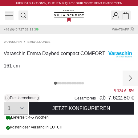
HIER DAS AKTIONS-, OUTLET- & QUICK SHIP SORTIMENT ENTDECKEN
Villa Schmidt
Search
Shopp
+49 (0)40 727 33 33 3
WHATSAPP
VARASCHIN
/
EMMA LOUNGE
Varaschin Emma Daybed compact COMFORT
161 cm
8.024 €
5%
ab
7.622,80 €
Preisberechnung
Gesamtpreis
Quantity
JETZT KONFIGURIEREN
Lieferzeit: 4-5 Wochen
Kostenloser Versand in EU+CH