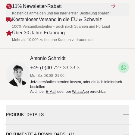
11% Newsletter-Rabatt
Kostenlos anmelden und bei Ihrer ersten Bestellung sparen*
Kostenloser Versand in die EU & Schweiz
100% Versandkostenfrei – auch nach Spanien und Portugal
Über 30 Jahre Erfahrung
Mehr als 10.000 zufriedene Kunden vertrauen uns
Antonio Schmidt
+49 (0)40 727 33 33 3
Mo–So: 08:00–21:00
Jetzt persönlich beraten lassen, oder einfach telefonisch
bestellen.
Auch per
E-Mail
oder per
WhatsApp
erreichbar.
PRODUKTDETAILS
Inkl. Kissen, Verbindungssets und exkl. Schutzhüllen
DOKUMENTE & DOWNLOADS (1)