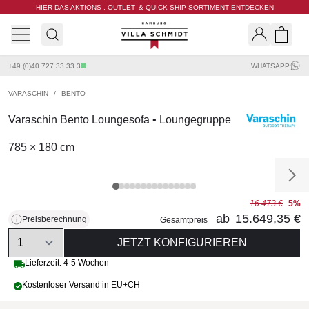
HIER DAS AKTIONS-, OUTLET- & QUICK SHIP SORTIMENT ENTDECKEN
Villa Schmidt
Search
Shopp
+49 (0)40 727 33 33 3
WHATSAPP
VARASCHIN
/
BENTO
Varaschin Bento Loungesofa • Loungegruppe
785 × 180 cm
16.473 €
5%
ab
15.649,35 €
Preisberechnung
Gesamtpreis
Quantity
JETZT KONFIGURIEREN
Lieferzeit: 4-5 Wochen
Kostenloser Versand in EU+CH