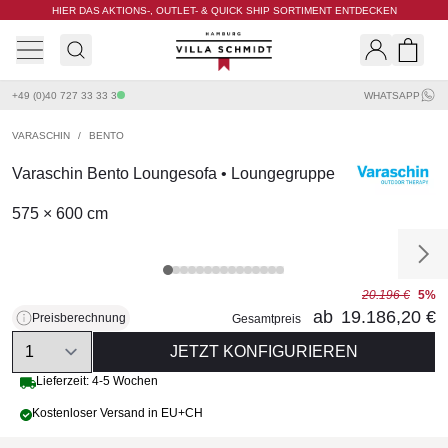
HIER DAS AKTIONS-, OUTLET- & QUICK SHIP SORTIMENT ENTDECKEN
Villa Schmidt
Search
Shopp
+49 (0)40 727 33 33 3
WHATSAPP
VARASCHIN
/
BENTO
Varaschin Bento Loungesofa • Loungegruppe
575 × 600 cm
20.196 €
5%
ab
19.186,20 €
Preisberechnung
Gesamtpreis
Quantity
JETZT KONFIGURIEREN
Lieferzeit: 4-5 Wochen
Kostenloser Versand in EU+CH