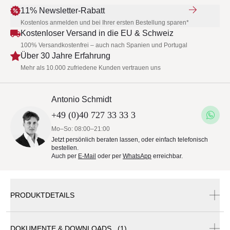
11% Newsletter-Rabatt
Kostenlos anmelden und bei Ihrer ersten Bestellung sparen*
Kostenloser Versand in die EU & Schweiz
100% Versandkostenfrei – auch nach Spanien und Portugal
Über 30 Jahre Erfahrung
Mehr als 10.000 zufriedene Kunden vertrauen uns
Antonio Schmidt
+49 (0)40 727 33 33 3
Mo–So: 08:00–21:00
Jetzt persönlich beraten lassen, oder einfach telefonisch
bestellen.
Auch per
E-Mail
oder per
WhatsApp
erreichbar.
PRODUKTDETAILS
Inkl. Kissen, Verbindungssets und exkl. Schutzhüllen
DOKUMENTE & DOWNLOADS (1)