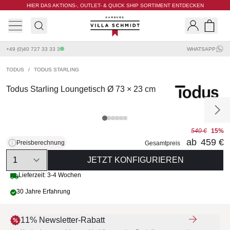
HIER DAS AKTIONS-, OUTLET- & QUICK SHIP SORTIMENT ENTDECKEN
Villa Schmidt
Search
Shopp
+49 (0)40 727 33 33 3
WHATSAPP
TODUS
/
TODUS STARLING
Todus Starling Loungetisch Ø 73 × 23 cm
540 €
15%
ab
459 €
Preisberechnung
Gesamtpreis
Quantity
JETZT KONFIGURIEREN
Lieferzeit: 3-4 Wochen
30 Jahre Erfahrung
11% Newsletter-Rabatt