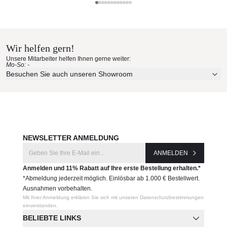
Farbgestaltung und der Anwendung von Materialien hoher
Todus Materialmuster nach Hause
Qualität geschenkt. Die strengen Kriterien gelten sowohl für
bestellen
die Auswahl, als auch für die laufende Kontrole der
verwendeten Rohmaterialien. Oberstes Gebot in der
Wir helfen gern!
Erleben Sie unsere Stoffe und Materialien ganz in Ruhe in
Produktion ist die Liebe zum Detail und die Genauigkeit in
Unsere Mitarbeiter helfen Ihnen gerne weiter:
Ihren eigenen vier Wänden.
der Verarbeitung. Das Ergebnis sind Möbel, die auch die
Mo-So: -
höchsten Ansprüche der Kunden erfüllen. Die Loungemöbel
Aktuelle Originalstoffe des Herstellers
Besuchen Sie auch unseren Showroom
Todus Starling werden in der Tschechischen Republik
Farbe, Struktur und Haptik authentisch erleben
hergestelt und sind damit für Kunden in ganz Europa schnel
Persönliche Beratung bei Ihrer Konfiguration
lieferbar.
JETZT MUSTER BESTELLEN
Todus Materialien
Kunstleder Skai®
(Lederoptik) auf PVC-Basis.
Durchgefärbt, UV-beständig. Wasserabstoßend und Chlor
NEWSLETTER ANMELDUNG
und Salzwasserbeständig. Hergestellt in Deutschland von
ANMELDEN
Skai®.
Batyline®
Anmelden und 11% Rabatt auf Ihre erste Bestellung erhalten.*
- technisches Gewebe wurde von der Ferrari
*Abmeldung jederzeit möglich. Einlösbar ab 1.000 € Bestellwert.
Group Frankreich speziell für die Gartenmöbelproduktion
Ausnahmen vorbehalten.
entwickelt. Die Produktionstechnologie gewährleistet eine
Mit Ihrer Anmeldung erklären Sie sich mit unseren Datenschutzbestimmungen
gute Stabilität des Gewebes bei Belastung. Batyline® ist
einverstanden.
pflegeleicht, mühelos abwaschbar und schnell trocknend.
BELIEBTE LINKS
Die antibakterielle Beschichtung hemmt Schimmelbildung