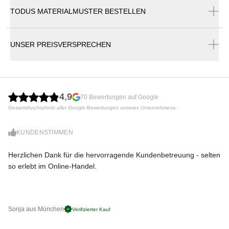
Tischplatte
TODUS MATERIALMUSTER BESTELLEN
Todus Katalog
Die Starling-Kollektion basiert auf der Absicht, ein sauberes
UNSER PREISVERSPRECHEN
und sinnvolles Design zu schaffen. Dasselbe gilt für die
Arbeit des belgischen Designstudios Segers. Die Form der
Stühle, Sessel und Tische spiegelt die Erfahrung zweier
Generationen von Designern wider. Die Möbel mit präzisen,
modernen Linien entstehen aus gebogenem
4,9
70 Bewertungen auf Google
pulverbeschichtetem Edelstahl. Alle Verschweißungen sowie
Gesamtdurchschnitt aller Google-Bewertungen unseres Unternehmens.
die glatten Verbindungen des Gitters mit dem Rahmen sind
raffiniert verborgen, sodass sie fast nicht wahrnehmbar sind.
Der dezente Rahmen aller Sitzmöbel sorgt für Leichtigkeit
KUNDENSTIMMEN
und Stabilität. Die Stühle und Sessel können mit vertikal
gerippten Slip-Over-Polsterungen geliefert werden.
Herzlichen Dank für die hervorragende Kundenbetreuung - selten
Di
Todus bietet originele, komfortable Starling Gartenmöbel
so erlebt im Online-Handel.
zu
Kollektion für den Außenbereich. Spitzendesign, moderne
Technologien, perfekte Verarbeitung und jahrelange
Erfahrung in der Herstelung, vereint unter einem Dach,
garantieren ein hohes ästhetisches Niveau dieser
Sonja aus München
Pa
Verifizierter Kauf
außergewöhnlichen Möbel. Ein besonderes Augenmerk wird
der Optimierung der ergonomischen Eigenschaften, der