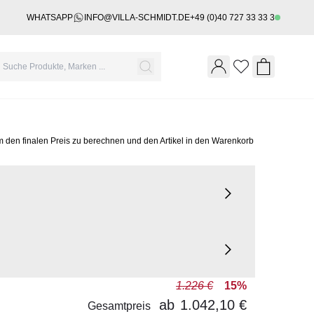
WHATSAPP
INFO@VILLA-SCHMIDT.DE
+49 (0)40 727 33 33 3
Wishlist
Shopping 
m den finalen Preis zu berechnen und den Artikel in den Warenkorb
1.226 €
15%
ab
1.042,10 €
Gesamtpreis