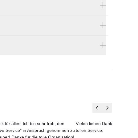
Produktnummer:
P-1001
ier
Hersteller:
Todus
ze
len
en vier Wänden.
o ist
n
ig.
t.
los
k für alles! Ich bin sehr froh, den
Vielen lieben Dank für das net
ove Service" in Anspruch genommen zu
tollen Service.
aus
uper! Danke für die tolle Organisation!