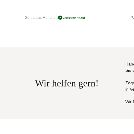
Steinzeugkeramik eingesetzt.
Maße (B × T × H)
100 × 100 × 74 cm
Sonja aus München
Pa
Verifizierter Kauf
Habe
Sie 
Wir helfen gern!
Zöge
in V
Wir 