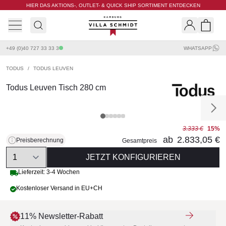
HIER DAS AKTIONS-, OUTLET- & QUICK SHIP SORTIMENT ENTDECKEN
Villa Schmidt
Search
Shopp
+49 (0)40 727 33 33 3
WHATSAPP
TODUS
/
TODUS LEUVEN
Todus Leuven Tisch 280 cm
3.333 €
15%
ab
2.833,05 €
Preisberechnung
Gesamtpreis
Quantity
JETZT KONFIGURIEREN
Lieferzeit: 3-4 Wochen
Kostenloser Versand in EU+CH
11% Newsletter-Rabatt