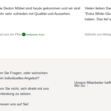
ßeneinsatz.
57%PP 38%PES 5%PU, 546gr/lm, Lichtechtheit: <6, 60.000
n leicht in der Waschmaschine gereinigt werden. Sofakissen sind mit
ie Dedon Möbel sind heute gekommen und wir sind
Vielen lieben Dan
ehr sehr zufrieden mit Qualität und Aussehen.
"Extra White-Gl
 Kvadrat, der speziell für den Außenbereich entwickelt wurde. Designt w
JETZT MUSTER BESTELLEN
haben. Das lief s
. Lichtechtheit: 7; ISO 1-5, 50.000 Marindale, in Holland produziert,
resistent.
e Struktur gewährt die Luftdurchlässigkeit und ein schneles Austrocknen
ul aus der Pflaz
Nathalie aus Mála
Verifizierter Kauf
rieler Ausrüstung wurde für den Gebrauch im AuSSenbereich entwickelt
er Polyurethanschaum, geignet für Verwendung im regengeschütztem
t für die Austrocknung längere Zeit nötig.
n Sie Fragen, oder wünschen
ein individuelles Angebot?
Unsere Mitarbeiter helf
Mo-So: -
rn Sie nicht, sich direkt mit uns
erbindung zu setzen.
freuen uns auf Sie!