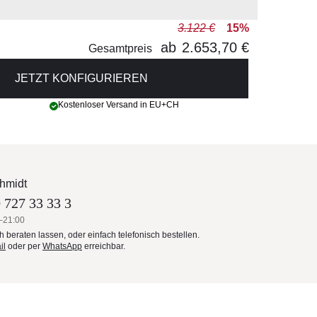
3.122 €
15%
ab
2.653,70 €
Gesamtpreis
JETZT KONFIGURIEREN
Kostenloser Versand in EU+CH
hmidt
 727 33 33 3
–21:00
ch beraten lassen, oder einfach telefonisch bestellen.
il
oder per
WhatsApp
erreichbar.