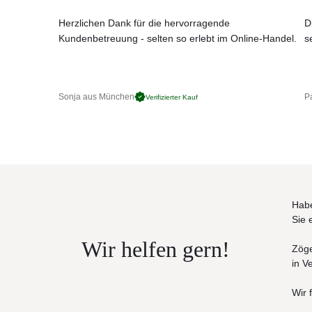
Crevin
ist ein einzigartiger Bezugsstoff für den Au
Marindale.
Er hat ein natürliches Aussehen und kan
Herzlichen Dank für die hervorragende
D
Dryfeel® Allwetterschaum gefüllt.
Kundenbetreuung - selten so erlebt im Online-Handel.
s
Kvadrat Patio
ist der erste Polsterstoff der Firma
er von Karina Nielsen Rios, 100% Trevira CS, 560g/m
Nachhaltigkeit: Greenguard Gold, HPD, EPD, Feuer
Dryfeel®
ist ein Schaum mit ofener Zelstruktur. Di
Sonja aus München
Pa
Verifizierter Kauf
Sitz- und Rückenpolster. Der Schaum mit antibakte
PUR-Schaum ist ein komfortabler, luftdurchlässig
AuSSenbereich. Bei Durchnässung der Polsterung is
Maße (B × T × H)
160 × 80 × 80 cm
Habe
Sie 
Wir helfen gern!
Zöge
in V
Wir 