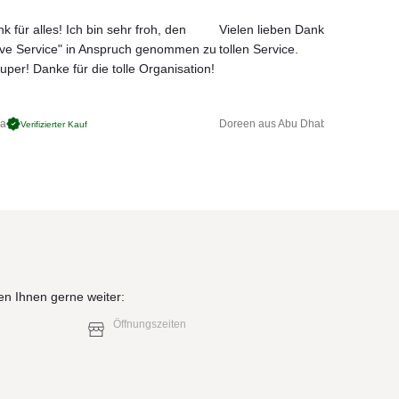
k für alles! Ich bin sehr froh, den
Vielen lieben Dank für das net
ove Service" in Anspruch genommen zu
tollen Service.
urde
uper! Danke für die tolle Organisation!
 der
ga
Doreen aus Abu Dhabi
Verifizierter Kauf
Verifizierter 
.
en Ihnen gerne weiter:
Öffnungszeiten