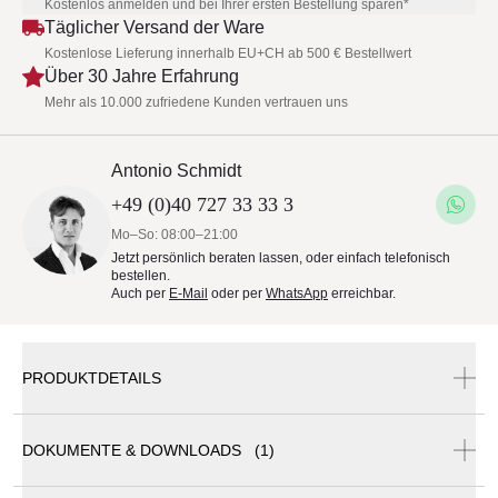
Kostenlos anmelden und bei Ihrer ersten Bestellung sparen*
Täglicher Versand der Ware
Kostenlose Lieferung innerhalb EU+CH ab 500 € Bestellwert
Über 30 Jahre Erfahrung
Mehr als 10.000 zufriedene Kunden vertrauen uns
Antonio Schmidt
+49 (0)40 727 33 33 3
Mo–So: 08:00–21:00
Jetzt persönlich beraten lassen, oder einfach telefonisch
bestellen.
Auch per
E-Mail
oder per
WhatsApp
erreichbar.
PRODUKTDETAILS
Bitte beachten Sie die Mindestbestellmenge von 2
DOKUMENTE & DOWNLOADS (1)
Stück bei einem Warenkorb unter 150€!