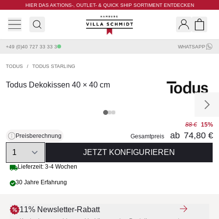
HIER DAS AKTIONS-, OUTLET- & QUICK SHIP SORTIMENT ENTDECKEN
Villa Schmidt
Search
Shopp
+49 (0)40 727 33 33 3
WHATSAPP
TODUS
/
TODUS STARLING
Todus Dekokissen 40 × 40 cm
88 €
15%
ab
74,80 €
Preisberechnung
Gesamtpreis
Quantity
JETZT KONFIGURIEREN
Lieferzeit: 3-4 Wochen
30 Jahre Erfahrung
11% Newsletter-Rabatt