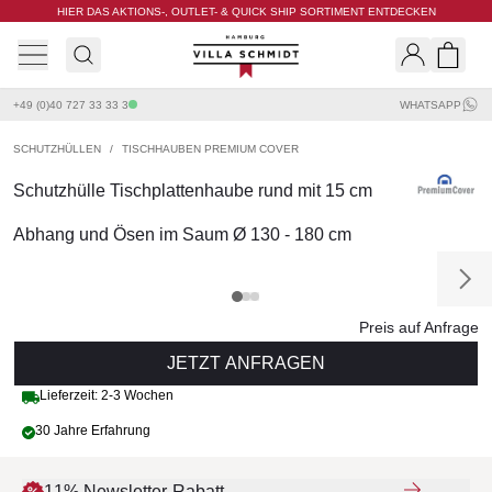
HIER DAS AKTIONS-, OUTLET- & QUICK SHIP SORTIMENT ENTDECKEN
Villa Schmidt
Search
Shopp
+49 (0)40 727 33 33 3
WHATSAPP
SCHUTZHÜLLEN
/
TISCHHAUBEN PREMIUM COVER
Schutzhülle Tischplattenhaube rund mit 15 cm
Abhang und Ösen im Saum Ø 130 - 180 cm
Preis auf Anfrage
JETZT ANFRAGEN
Lieferzeit: 2-3 Wochen
30 Jahre Erfahrung
11% Newsletter-Rabatt