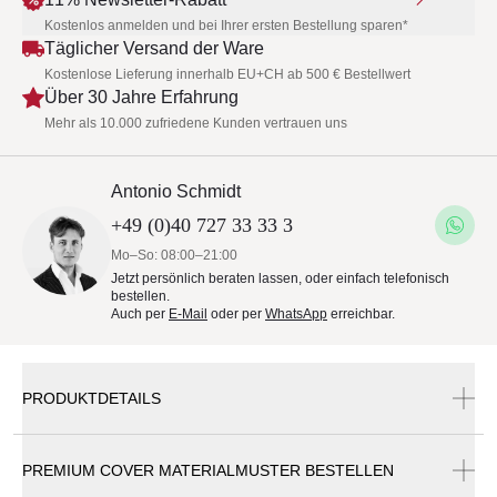
Kostenlos anmelden und bei Ihrer ersten Bestellung sparen*
Täglicher Versand der Ware
Kostenlose Lieferung innerhalb EU+CH ab 500 € Bestellwert
Über 30 Jahre Erfahrung
Mehr als 10.000 zufriedene Kunden vertrauen uns
Antonio Schmidt
+49 (0)40 727 33 33 3
Mo–So: 08:00–21:00
Jetzt persönlich beraten lassen, oder einfach telefonisch
bestellen.
Auch per
E-Mail
oder per
WhatsApp
erreichbar.
PRODUKTDETAILS
Wenn Sie nur das Cover bestellen möchten, wenden Sie
PREMIUM COVER MATERIALMUSTER BESTELLEN
sich bitte zunächst an unseren Kundenservice.